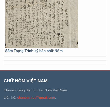
Sấm Trạng Trình ký bản chữ Nôm
CHỮ NÔM VIỆT NAM
Chuyên trang điện tử chữ Nôm Việt Nam.
Liên hệ:
chunom.net@gmail.com
.