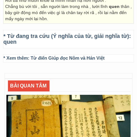
Rồi bà như muốn khoe là mình nhàn hạ hơn người :
Chẳng bù với tôi , sẵn người làm trong nhà , lười lĩnh
quen
thân ,
bây giờ động mó đến việc gì là chân tay rời rã , rồi lại nằm đến
mấy ngày mới lại hồn.
* Từ đang tra cứu (Ý nghĩa của từ, giải nghĩa từ):
quen
* Xem thêm:
Từ điển Giúp đọc Nôm và Hán Việt
BÀI QUAN TÂM