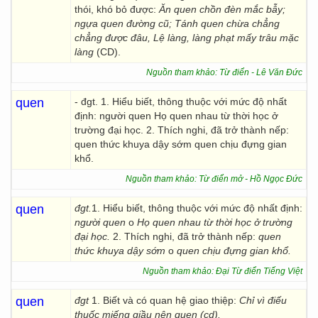
thói, khó bỏ được:
Ăn quen chồn đèn mắc bẫy;
ngựa quen đường cũ; Tánh quen chừa chẳng
chẳng được đâu, Lệ làng, làng phạt mấy trâu mặc
làng
(CD).
Nguồn tham khảo: Từ điển - Lê Văn Đức
quen
- đgt. 1. Hiểu biết, thông thuộc với mức độ nhất
định: người quen Họ quen nhau từ thời học ở
trường đại học. 2. Thích nghi, đã trở thành nếp:
quen thức khuya dậy sớm quen chịu đựng gian
khổ.
Nguồn tham khảo: Từ điển mở - Hồ Ngọc Đức
quen
đgt.
1. Hiểu biết, thông thuộc với mức độ nhất định:
người quen
o
Họ quen nhau từ thời học ở
trường
đại học.
2. Thích nghi, đã trở thành nếp:
quen
thức khuya dậy sớm
o
quen chịu đựng gian khổ.
Nguồn tham khảo: Đại Từ điển Tiếng Việt
quen
đgt
1. Biết và có quan hệ giao thiệp:
Chỉ vì điếu
thuốc miếng giầu nên quen (cd).