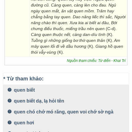
đường cũ. Càng quen, càng lèn cho đau. Ngủ
ngày quen mắt, ăn vặt quen mồm. Trăm hay
chẳng bằng tay quen. Dao năng liếc thì sắc, Người
năng chào thì quen. Xưa kia ai biết ai đâu, Bởi
chưng điếu thuốc, miếng trầu nên quen
(C-d).
Càng quen thuộc nết, càng dan-díu tình
(K).
Tuồng gì những giống bơ thờ quen thân
(K).
Am
mây quen lối đi về dầu hương
(K).
Giang hồ quen
thói vẫy-vùng
(K).
Nguồn tham chiếu: Từ điển - Khai Trí
* Từ tham khảo:
quen biết
quen biết dạ, lạ hỏi tên
quen chó chớ mó răng, quen voi chớ sờ ngà
quen hơi