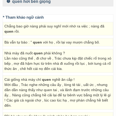
quen hơi bén giọng
* Tham khảo ngữ cảnh
Chẳng bao giờ nàng phải suy nghĩ mới nhớ ra việc ; nàng đã
quen
rồi.
Bà vẫn tự bảo : "
quen
với họ , rồi lại vay mượn chẳng bõ.
Nhà mày đã nuốt
quen
phải không ?
Lần nào cũng thế , đi chợ về , Trác chưa kịp đặt chiếc rổ trong xó
bếp , mợ đã hậm hực từ trên nhà đi xuống rồi lục , bới tung cả rổ
thức ăn , chê hết cái nọ đến cái kia.
Cái giống nhà mày chỉ
quen
nghề ăn cắp !
Mới đầu , Trác nghe những câu ấy , lòng tê tái , uất ức , nhưng
dần dần nàng thấy như quen tai , và lãnh đạm trước những câu
ấy... Nàng cũng chẳng hề cãi lại để tự bênh vực bằng một lý lẽ gì
! Các giá cả ngoài chợ , lúc cao lúc hạ , mợ phán chẳng hề biết
đến.