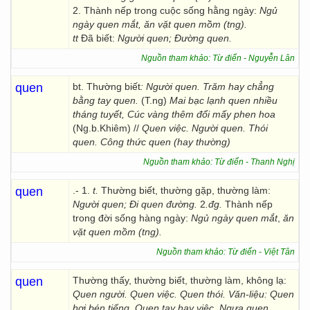
2. Thành nếp trong cuộc sống hằng ngày:
Ngủ
ngày quen mắt, ăn vặt quen mồm (tng).
tt
Đã biết:
Người quen; Đường quen.
Nguồn tham khảo: Từ điển - Nguyễn Lân
quen
bt. Thường biết
: Người quen. Trăm hay chẳng
bằng tay quen.
(T.ng)
Mai bạc lạnh quen nhiều
tháng tuyết, Cúc vàng thêm đổi mấy phen hoa
(Ng.b.Khiêm) //
Quen việc. Người quen. Thói
quen. Công thức quen (hay thường)
Nguồn tham khảo: Từ điển - Thanh Nghị
quen
.- 1.
t.
Thường biết, thường gặp, thường làm:
Người quen;
Đi quen đường.
2
.đg.
Thành nếp
trong đời sống hàng ngày:
Ngủ ngày quen mắt
,
ăn
vặt
quen mồm (tng).
Nguồn tham khảo: Từ điển - Việt Tân
quen
Thường thấy, thường biết, thường làm, không lạ:
Quen người. Quen việc. Quen thói. Văn-liệu: Quen
hơi bén tiếng. Quen tay hay việc. Ngựa quen