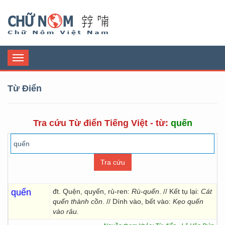
Chữ Nôm
Toggle
navigation
Từ Điển
Tra cứu Từ điển Tiếng Việt - từ:
quến
quến
đt. Quện, quyến, rủ-ren:
Rù-quến
. // Kết tụ lại:
Cát
quến thành cồn
. // Dính vào, bết vào:
Kẹo quến
vào râu.