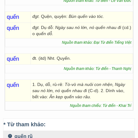
Nguồn tham khảo: Từ điển - Lê Văn Đức
quến
đgt.
Quện, quyện:
Bùn quến vào tóc.
quến
đgt.
Dụ dỗ:
Ngày sau nó lớn, nó quến nhau đi
(cd.)
o
quến dỗ.
Nguồn tham khảo: Đại Từ điển Tiếng Việt
quến
đt. (itd) Nht. Quyến.
Nguồn tham khảo: Từ điển - Thanh Nghị
quến
1. Dụ, dỗ, rủ-rê:
Tò-vò mà nuôi con nhện, Ngày
sau nó lớn, nó quến nhau đi
(C-d). 2. Dính vào,
bết vào:
Ăn kẹp quến vào râu.
Nguồn tham chiếu: Từ điển - Khai Trí
* Từ tham khảo:
quến rũ