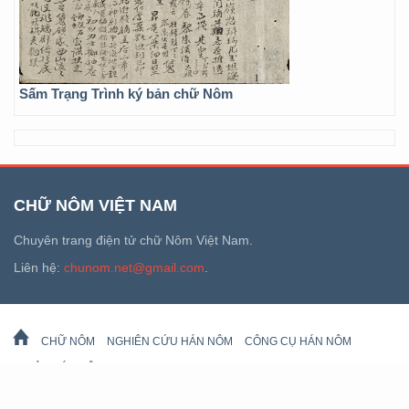
Sấm Trạng Trình ký bản chữ Nôm
CHỮ NÔM VIỆT NAM
Chuyên trang điện tử chữ Nôm Việt Nam.
Liên hệ:
chunom.net@gmail.com
.
CHỮ NÔM
NGHIÊN CỨU HÁN NÔM
CÔNG CỤ HÁN NÔM
DI SẢN HÁN NÔM
LỊCH VẠN SỰ
© 2026 chunom.net