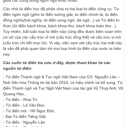
giữa các cộng đồng ngôn ngữ khác nhau.
Các nhà từ điển học đã phân chia ra hai loại từ điển công cụ: Từ
điển ngôn ngữ (gồm từ điển tường giải, từ điển chính tả, từ điển
đồng nghĩa/trái nghĩa, từ điển song ngữ, đa ngữ...) và Từ điển tri
thức (từ điển bách khoa, bách khoa thư, bách khoa toàn thư...).
Tuy nhiên, bất luận loại từ điển nào cũng đều được biên soạn trên
cơ sở của các cấu trúc vĩ mô (cấu trúc tổng thể) và cấu trúc vi mô
(cấu trúc chi tiết mục từ). Vì vậy, việc xem xét cấu trúc hai mặt này
là vấn đề phải quan tâm tới mọi loại hình từ điển của nước ta hiện
nay.
Các cuốn từ điển tra cứu ở đây, được tham khảo từ các
nguồn từ điển:
- Từ điển Thành ngữ & Tục ngữ Việt Nam của GS. Nguyễn Lân –
Nxb Văn hóa Thông tin tái bản 2010, có hiệu chỉnh và bổ sung; Từ
điển Thành ngữ và Tục Ngữ Việt Nam của tác giả Vũ Thuý Anh, Vũ
Quang Hào…
- Từ điển - Khai Trí.
- Từ điển - Lê Văn Đức.
- Từ điển mở - Hồ Ngọc Đức.
- Đại Từ điển Tiếng Việt.
- Từ điển - Nguyễn Lân.