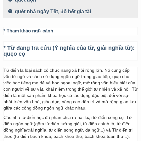
quét nhà ngày Tết, đổ hết gia tài
* Tham khảo ngữ cảnh
* Từ đang tra cứu (Ý nghĩa của từ, giải nghĩa từ):
quẹo cọ
Từ điển là loại sách có chức năng xã hội rộng lớn. Nó cung cấp
vốn từ ngữ và cách sử dụng ngôn ngữ trong giao tiếp, giúp cho
việc học tiếng mẹ đẻ và học ngoại ngữ, mở rộng vốn hiểu biết của
con người về sự vật, khái niệm trong thế giới tự nhiên và xã hội. Từ
điển là một sản phẩm khoa học có tác dụng đặc biệt đối với sự
phát triển văn hoá, giáo dục, nâng cao dân trí và mở rộng giao lưu
giữa các cộng đồng ngôn ngữ khác nhau.
Các nhà từ điển học đã phân chia ra hai loại từ điển công cụ: Từ
điển ngôn ngữ (gồm từ điển tường giải, từ điển chính tả, từ điển
đồng nghĩa/trái nghĩa, từ điển song ngữ, đa ngữ...) và Từ điển tri
thức (từ điển bách khoa, bách khoa thư, bách khoa toàn thư...).