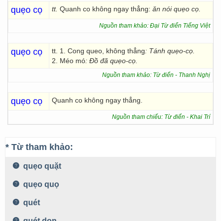
quẹo cọ
tt.
Quanh co không ngay thẳng:
ăn nói quẹo cọ.
Nguồn tham khảo: Đại Từ điển Tiếng Việt
quẹo cọ
tt. 1. Cong queo, không thẳng
: Tánh quẹo-cọ.
2. Méo mó
: Đồ đã quẹo-cọ.
Nguồn tham khảo: Từ điển - Thanh Nghị
quẹo cọ
Quanh co không ngay thẳng.
Nguồn tham chiếu: Từ điển - Khai Trí
* Từ tham khảo:
quẹo quặt
quẹo quọ
quét
quét dọn