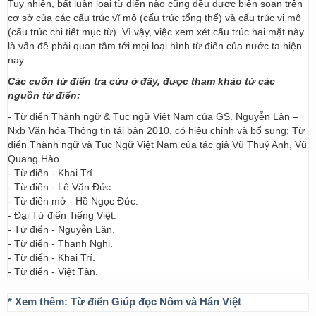
Tuy nhiên, bất luận loại từ điển nào cũng đều được biên soạn trên
cơ sở của các cấu trúc vĩ mô (cấu trúc tổng thể) và cấu trúc vi mô
(cấu trúc chi tiết mục từ). Vì vậy, việc xem xét cấu trúc hai mặt này
là vấn đề phải quan tâm tới mọi loại hình từ điển của nước ta hiện
nay.
Các cuốn từ điển tra cứu ở đây, được tham khảo từ các
nguồn từ điển:
- Từ điển Thành ngữ & Tục ngữ Việt Nam của GS. Nguyễn Lân –
Nxb Văn hóa Thông tin tái bản 2010, có hiệu chỉnh và bổ sung; Từ
điển Thành ngữ và Tục Ngữ Việt Nam của tác giả Vũ Thuý Anh, Vũ
Quang Hào…
- Từ điển - Khai Trí.
- Từ điển - Lê Văn Đức.
- Từ điển mở - Hồ Ngọc Đức.
- Đại Từ điển Tiếng Việt.
- Từ điển - Nguyễn Lân.
- Từ điển - Thanh Nghị.
- Từ điển - Khai Trí.
- Từ điển - Việt Tân.
* Xem thêm:
Từ điển Giúp đọc Nôm và Hán Việt