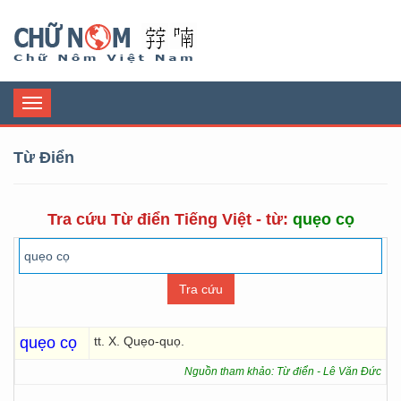
Chữ Nôm
Toggle
navigation
Từ Điển
Tra cứu Từ điển Tiếng Việt - từ:
quẹo cọ
quẹo cọ
tt. X. Quẹo-quọ.
Nguồn tham khảo: Từ điển - Lê Văn Đức