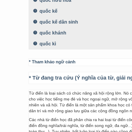
quốc hữu hoá
quốc kế
quốc kế dân sinh
quốc khánh
quốc kì
* Tham khảo ngữ cảnh
* Từ đang tra cứu (Ý nghĩa của từ, giải n
Từ điển là loại sách có chức năng xã hội rộng lớn. Nó
cho việc học tiếng mẹ đẻ và học ngoại ngữ, mở rộng vốn
nhiên và xã hội. Từ điển là một sản phẩm khoa học có t
dân trí và mở rộng giao lưu giữa các cộng đồng ngôn 
Các nhà từ điển học đã phân chia ra hai loại từ điển cô
điển đồng nghĩa/trái nghĩa, từ điển song ngữ, đa ngữ...
toàn thư...). Tuy nhiên, bất luận loại từ điển nào cũng