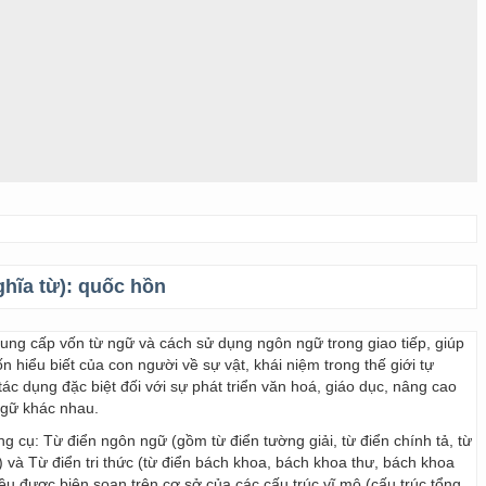
ghĩa từ):
quốc hồn
 cung cấp vốn từ ngữ và cách sử dụng ngôn ngữ trong giao tiếp, giúp
 hiểu biết của con người về sự vật, khái niệm trong thế giới tự
ác dụng đặc biệt đối với sự phát triển văn hoá, giáo dục, nâng cao
ngữ khác nhau.
ng cụ: Từ điển ngôn ngữ (gồm từ điển tường giải, từ điển chính tả, từ
) và Từ điển tri thức (từ điển bách khoa, bách khoa thư, bách khoa
 đều được biên soạn trên cơ sở của các cấu trúc vĩ mô (cấu trúc tổng