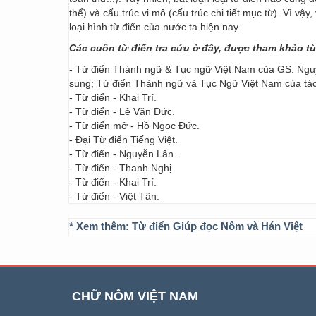
thể) và cấu trúc vi mô (cấu trúc chi tiết mục từ). Vì vậ
loại hình từ điển của nước ta hiện nay.
Các cuốn từ điển tra cứu ở đây, được tham khảo t
- Từ điển Thành ngữ & Tục ngữ Việt Nam của GS. Nguy
sung; Từ điển Thành ngữ và Tục Ngữ Việt Nam của t
- Từ điển - Khai Trí.
- Từ điển - Lê Văn Đức.
- Từ điển mở - Hồ Ngọc Đức.
- Đại Từ điển Tiếng Việt.
- Từ điển - Nguyễn Lân.
- Từ điển - Thanh Nghị.
- Từ điển - Khai Trí.
- Từ điển - Việt Tân.
* Xem thêm:
Từ điển Giúp đọc Nôm và Hán Việt
CHỮ NÔM VIỆT NAM