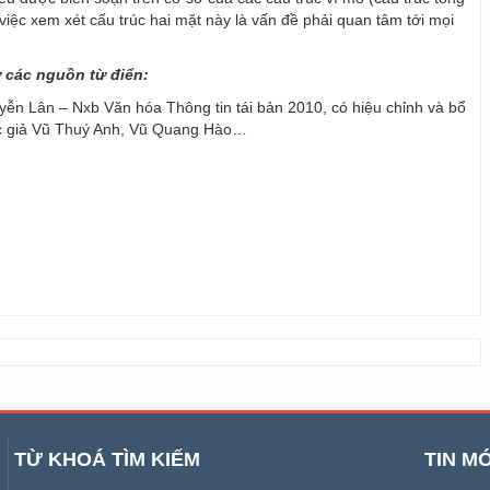
y, việc xem xét cấu trúc hai mặt này là vấn đề phải quan tâm tới mọi
ừ các nguồn từ điển:
ễn Lân – Nxb Văn hóa Thông tin tái bản 2010, có hiệu chỉnh và bổ
ác giả Vũ Thuý Anh, Vũ Quang Hào…
TỪ KHOÁ TÌM KIẾM
TIN MỚ