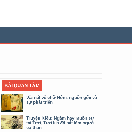
BÀI QUAN TÂM
Vài nét về chữ Nôm, nguồn gốc và
sự phát triển
Truyện Kiều: Ngẫm hay muôn sự
tại Trời, Trời kia đã bắt làm người
có thân