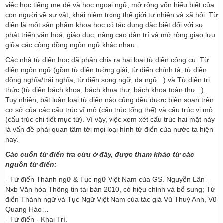
việc học tiếng mẹ đẻ và học ngoại ngữ, mở rộng vốn hiểu biết của
con người về sự vật, khái niệm trong thế giới tự nhiên và xã hội. Từ
điển là một sản phẩm khoa học có tác dụng đặc biệt đối với sự
phát triển văn hoá, giáo dục, nâng cao dân trí và mở rộng giao lưu
giữa các cộng đồng ngôn ngữ khác nhau.
Các nhà từ điển học đã phân chia ra hai loại từ điển công cụ: Từ
điển ngôn ngữ (gồm từ điển tường giải, từ điển chính tả, từ điển
đồng nghĩa/trái nghĩa, từ điển song ngữ, đa ngữ...) và Từ điển tri
thức (từ điển bách khoa, bách khoa thư, bách khoa toàn thư...).
Tuy nhiên, bất luận loại từ điển nào cũng đều được biên soạn trên
cơ sở của các cấu trúc vĩ mô (cấu trúc tổng thể) và cấu trúc vi mô
(cấu trúc chi tiết mục từ). Vì vậy, việc xem xét cấu trúc hai mặt này
là vấn đề phải quan tâm tới mọi loại hình từ điển của nước ta hiện
nay.
Các cuốn từ điển tra cứu ở đây, được tham khảo từ các
nguồn từ điển:
- Từ điển Thành ngữ & Tục ngữ Việt Nam của GS. Nguyễn Lân –
Nxb Văn hóa Thông tin tái bản 2010, có hiệu chỉnh và bổ sung; Từ
điển Thành ngữ và Tục Ngữ Việt Nam của tác giả Vũ Thuý Anh, Vũ
Quang Hào…
- Từ điển - Khai Trí.