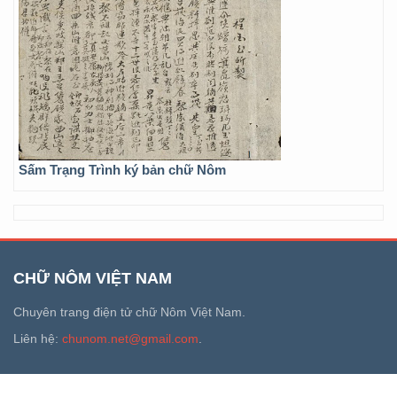
Sấm Trạng Trình ký bản chữ Nôm
CHỮ NÔM VIỆT NAM
Chuyên trang điện tử chữ Nôm Việt Nam.
Liên hệ:
chunom.net@gmail.com
.