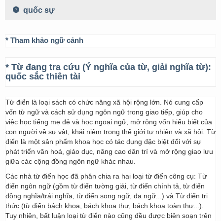
quốc sự
* Tham khảo ngữ cảnh
* Từ đang tra cứu (Ý nghĩa của từ, giải nghĩa từ):
quốc sắc thiên tài
Từ điển là loại sách có chức năng xã hội rộng lớn. Nó cung cấp
vốn từ ngữ và cách sử dụng ngôn ngữ trong giao tiếp, giúp cho
việc học tiếng mẹ đẻ và học ngoại ngữ, mở rộng vốn hiểu biết của
con người về sự vật, khái niệm trong thế giới tự nhiên và xã hội. Từ
điển là một sản phẩm khoa học có tác dụng đặc biệt đối với sự
phát triển văn hoá, giáo dục, nâng cao dân trí và mở rộng giao lưu
giữa các cộng đồng ngôn ngữ khác nhau.
Các nhà từ điển học đã phân chia ra hai loại từ điển công cụ: Từ
điển ngôn ngữ (gồm từ điển tường giải, từ điển chính tả, từ điển
đồng nghĩa/trái nghĩa, từ điển song ngữ, đa ngữ...) và Từ điển tri
thức (từ điển bách khoa, bách khoa thư, bách khoa toàn thư...).
Tuy nhiên, bất luận loại từ điển nào cũng đều được biên soạn trên