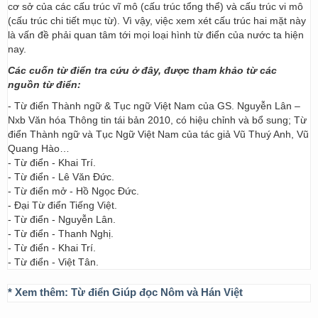
cơ sở của các cấu trúc vĩ mô (cấu trúc tổng thể) và cấu trúc vi mô
(cấu trúc chi tiết mục từ). Vì vậy, việc xem xét cấu trúc hai mặt này
là vấn đề phải quan tâm tới mọi loại hình từ điển của nước ta hiện
nay.
Các cuốn từ điển tra cứu ở đây, được tham khảo từ các
nguồn từ điển:
- Từ điển Thành ngữ & Tục ngữ Việt Nam của GS. Nguyễn Lân –
Nxb Văn hóa Thông tin tái bản 2010, có hiệu chỉnh và bổ sung; Từ
điển Thành ngữ và Tục Ngữ Việt Nam của tác giả Vũ Thuý Anh, Vũ
Quang Hào…
- Từ điển - Khai Trí.
- Từ điển - Lê Văn Đức.
- Từ điển mở - Hồ Ngọc Đức.
- Đại Từ điển Tiếng Việt.
- Từ điển - Nguyễn Lân.
- Từ điển - Thanh Nghị.
- Từ điển - Khai Trí.
- Từ điển - Việt Tân.
* Xem thêm:
Từ điển Giúp đọc Nôm và Hán Việt