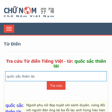
Chữ Nôm
Toggle
navigation
Từ Điển
Tra cứu Từ điển Tiếng Việt - từ:
quốc sắc thiên
tài
quốc sắc
Người phụ nữ đẹp tuyệt vời sánh duyên, xứng đôi
với người đàn ông tài ba lỗi lạc anh hùng hảo hán:
thiên tài