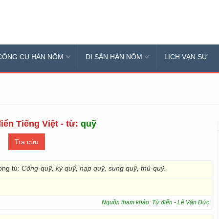
CÔNG CỤ HÁN NÔM
DI SẢN HÁN NÔM
LỊCH VẠN SỰ
iển Tiếng Việt - từ:
quỹ
rong tủ:
Công-quỹ, ký quỹ, nạp quỹ, sung quỹ, thủ-quỹ.
Nguồn tham khảo: Từ điển - Lê Văn Đức