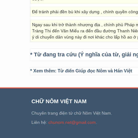
Để tránh phải đền bù khi xây dựng , chính quyền côn
Ngay sau khi trở thành nhượng địa , chính phủ Pháp
Tràng Thi đến Văn Miếu ra đến đầu đường Thanh Niên n
ý di chuyển dân vùng này đi nơi khác cho lấp hồ ao 
* Từ đang tra cứu (Ý nghĩa của từ, giải n
* Xem thêm:
Từ điển Giúp đọc Nôm và Hán Việt
CHỮ NÔM VIỆT NAM
Chuyên trang điện tử chữ Nôm Việt Nam.
Liên hệ:
chunom.net@gmail.com
.