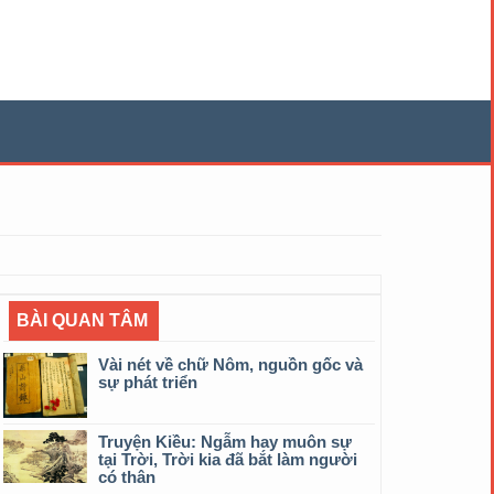
BÀI QUAN TÂM
Vài nét về chữ Nôm, nguồn gốc và
sự phát triển
Truyện Kiều: Ngẫm hay muôn sự
tại Trời, Trời kia đã bắt làm người
có thân