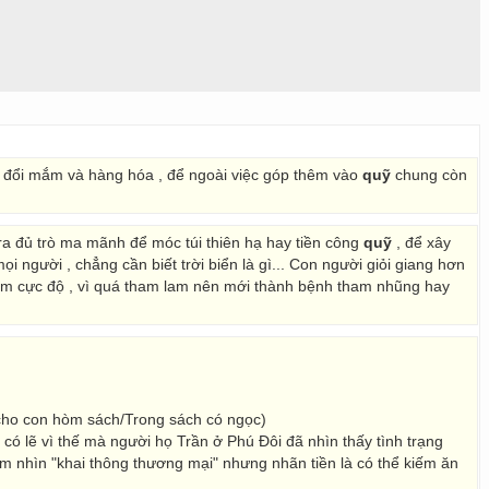
 đổi mắm và hàng hóa , để ngoài việc góp thêm vào
quỹ
chung còn
 ra đủ trò ma mãnh để móc túi thiên hạ hay tiền công
quỹ
, để xây
i người , chẳng cần biết trời biển là gì... Con người giỏi giang hơn
 lam cực độ , vì quá tham lam nên mới thành bệnh tham nhũng hay
cho con hòm sách/Trong sách có ngọc)
, có lẽ vì thế mà người họ Trần ở Phú Đôi đã nhìn thấy tình trạng
m nhìn "khai thông thương mại" nhưng nhãn tiền là có thể kiếm ăn