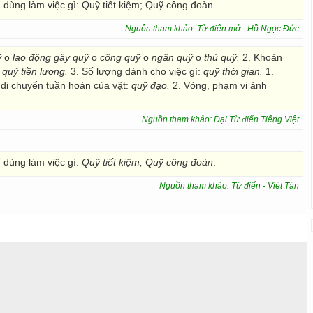
để dùng làm việc gì: Quỹ tiết kiệm; Quỹ công đoàn.
Nguồn tham khảo: Từ điển mở - Hồ Ngọc Đức
ỹ
o
lao động gây quỹ
o
công quỹ
o
ngân quỹ
o
thủ quỹ.
2. Khoản
:
quỹ tiền lương.
3. Số lượng dành cho việc gì:
quỹ thời gian.
1.
di chuyển tuần hoàn của vật:
quỹ đạo.
2. Vòng, phạm vi ảnh
Nguồn tham khảo: Đại Từ điển Tiếng Việt
ể dùng làm việc gì:
Quỹ
tiết kiệm;
Quỹ công đoàn
.
Nguồn tham khảo: Từ điển - Việt Tân