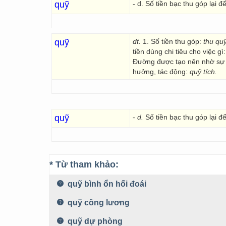
quỹ
- d. Số tiền bạc thu góp lại 
quỹ
dt.
1. Số tiền thu góp:
thu qu
tiền dùng chi tiêu cho việc gì
Đường được tạo nên nhờ sự 
hưởng, tác động:
quỹ tích.
quỹ
-
d.
Số tiền bạc thu góp lại đ
* Từ tham khảo:
quỹ bình ổn hối đoái
quỹ công lương
quỹ dự phòng