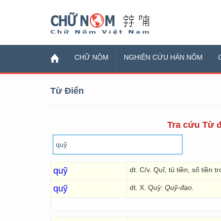
Chữ Nôm
CHỮ NÔM
NGHIÊN CỨU HÁN NÔM
Từ Điển
Tra cứu Từ đ
quỹ
dt. C/v. Quĩ, tủ tiền, số tiền t
quỹ
dt. X. Quỷ:
Quỹ-đạo.