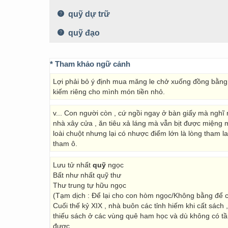
quỹ dự trữ
quỹ đạo
* Tham khảo ngữ cảnh
Lợi phải bỏ ý định mua măng le chở xuống đồng bằng
kiếm riêng cho mình món tiền nhỏ.
v... Con người còn , cứ ngồi ngay ở bàn giấy mà nghĩ
nhà xây cửa , ăn tiêu xả láng mà vẫn bịt được miệng mọ
loài chuột nhưng lại có nhược điểm lớn là lòng tham
tham ô.
Lưu tử nhất
quỹ
ngọc
Bất như nhất quỹ thư
Thư trung tự hữu ngọc
(Tạm dịch : Để lại cho con hòm ngọc/Không bằng để 
Cuối thế kỷ XIX , nhà buôn các tỉnh hiếm khi cất sách 
thiếu sách ở các vùng quê ham học và dù không có tầ
được.