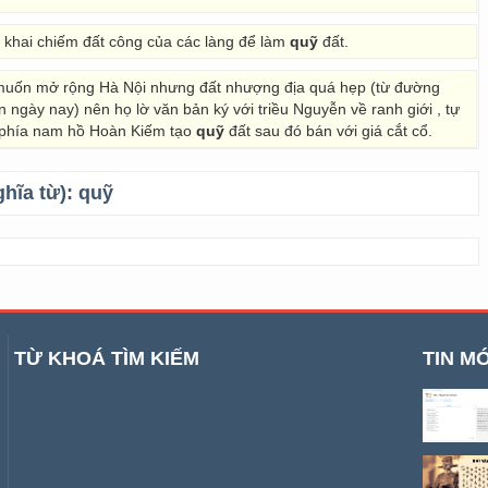
g khai chiếm đất công của các làng để làm
quỹ
đất.
 muốn mở rộng Hà Nội nhưng đất nhượng địa quá hẹp (từ đường
gày nay) nên họ lờ văn bản ký với triều Nguyễn về ranh giới , tự
ở phía nam hồ Hoàn Kiếm tạo
quỹ
đất sau đó bán với giá cắt cổ.
ghĩa từ):
quỹ
TỪ KHOÁ TÌM KIẾM
TIN MỚ