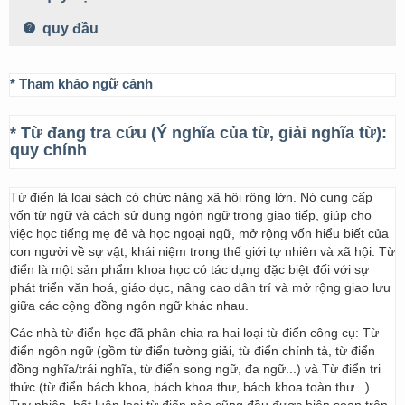
quy đầu
* Tham khảo ngữ cảnh
* Từ đang tra cứu (Ý nghĩa của từ, giải nghĩa từ):
quy chính
Từ điển là loại sách có chức năng xã hội rộng lớn. Nó cung cấp
vốn từ ngữ và cách sử dụng ngôn ngữ trong giao tiếp, giúp cho
việc học tiếng mẹ đẻ và học ngoại ngữ, mở rộng vốn hiểu biết của
con người về sự vật, khái niệm trong thế giới tự nhiên và xã hội. Từ
điển là một sản phẩm khoa học có tác dụng đặc biệt đối với sự
phát triển văn hoá, giáo dục, nâng cao dân trí và mở rộng giao lưu
giữa các cộng đồng ngôn ngữ khác nhau.
Các nhà từ điển học đã phân chia ra hai loại từ điển công cụ: Từ
điển ngôn ngữ (gồm từ điển tường giải, từ điển chính tả, từ điển
đồng nghĩa/trái nghĩa, từ điển song ngữ, đa ngữ...) và Từ điển tri
thức (từ điển bách khoa, bách khoa thư, bách khoa toàn thư...).