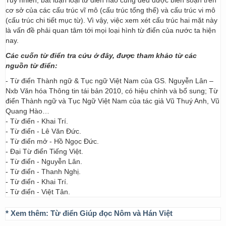
Tuy nhiên, bất luận loại từ điển nào cũng đều được biên soạn trên
cơ sở của các cấu trúc vĩ mô (cấu trúc tổng thể) và cấu trúc vi mô
(cấu trúc chi tiết mục từ). Vì vậy, việc xem xét cấu trúc hai mặt này
là vấn đề phải quan tâm tới mọi loại hình từ điển của nước ta hiện
nay.
Các cuốn từ điển tra cứu ở đây, được tham khảo từ các
nguồn từ điển:
- Từ điển Thành ngữ & Tục ngữ Việt Nam của GS. Nguyễn Lân –
Nxb Văn hóa Thông tin tái bản 2010, có hiệu chỉnh và bổ sung; Từ
điển Thành ngữ và Tục Ngữ Việt Nam của tác giả Vũ Thuý Anh, Vũ
Quang Hào…
- Từ điển - Khai Trí.
- Từ điển - Lê Văn Đức.
- Từ điển mở - Hồ Ngọc Đức.
- Đại Từ điển Tiếng Việt.
- Từ điển - Nguyễn Lân.
- Từ điển - Thanh Nghị.
- Từ điển - Khai Trí.
- Từ điển - Việt Tân.
* Xem thêm:
Từ điển Giúp đọc Nôm và Hán Việt