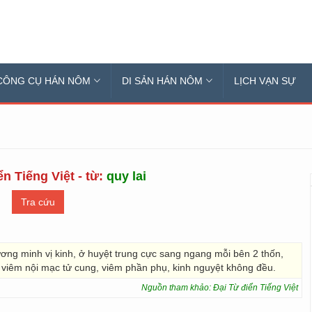
CÔNG CỤ HÁN NÔM
DI SẢN HÁN NÔM
LỊCH VẠN SỰ
n Tiếng Việt - từ:
quy lai
ơng minh vị kinh, ở huyệt trung cực sang ngang mỗi bên 2 thốn,
 viêm nội mạc tử cung, viêm phần phụ, kinh nguyệt không đều.
Nguồn tham khảo: Đại Từ điển Tiếng Việt