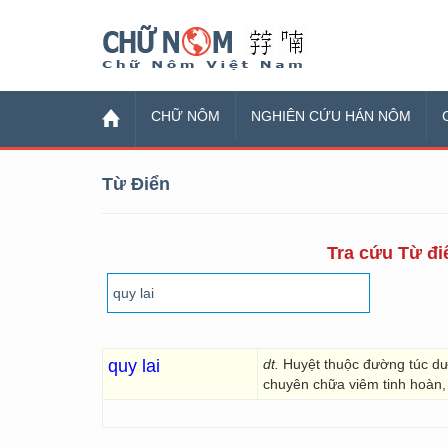
Chữ Nôm
CHỮ NÔM
NGHIÊN CỨU HÁN NÔM
Từ Điển
Tra cứu Từ điể
quy lai
dt.
Huyệt thuộc đường túc dư
chuyên chữa viêm tinh hoàn,