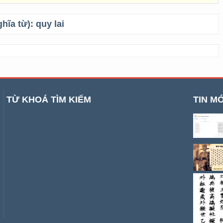
ghĩa từ):
quy lai
TỪ KHOÁ TÌM KIẾM
TIN MỚ