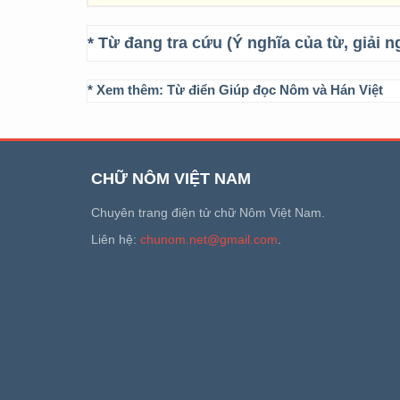
* Từ đang tra cứu (Ý nghĩa của từ, giải n
* Xem thêm:
Từ điển Giúp đọc Nôm và Hán Việt
CHỮ NÔM VIỆT NAM
Chuyên trang điện tử chữ Nôm Việt Nam.
Liên hệ:
chunom.net@gmail.com
.