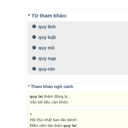
* Từ tham khảo:
quy linh
quy luật
quy mô
quy nạp
quy-nin
* Tham khảo ngữ cảnh
quy lai
thâm động lý ,
Vân bế tiểu càn khôn.
>
Hội thủ nhất ban lão bệnh ,
Điền viên tảo biện
quy lai
.