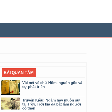
BÀI QUAN TÂM
Vài nét về chữ Nôm, nguồn gốc và
sự phát triển
Truyện Kiều: Ngẫm hay muôn sự
tại Trời, Trời kia đã bắt làm người
có thân