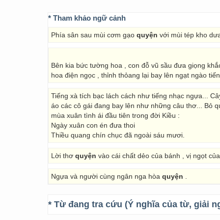
* Tham khảo ngữ cảnh
Phía sân sau mùi cơm gạo
quyện
với mùi tép kho dưa
Bên kia bức tường hoa , con đỗ vũ sầu đưa giọng khắ
hoa điện ngọc , thỉnh thỏang lại bay lên ngạt ngào tiế
Tiếng xà tích bạc lách cách như tiếng nhạc ngựa... 
áo các cô gái đang bay lên như những câu thơ... Bỏ q
mùa xuân tình ái đầu tiên trong đời Kiều :
Ngày xuân con én đưa thoi
Thiều quang chín chục đã ngoài sáu mươi.
Lời thơ
quyện
vào cái chất dẻo của bánh , vị ngọt của
Ngựa và người cùng ngân nga hòa
quyện
.
* Từ đang tra cứu (Ý nghĩa của từ, giải n