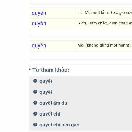
quyện
.-
t
. Mỏi mệt lắm:
Tuổi già sứ
quyện
.-
đg.
Bám chắc, dính chặt:
M
quyện
Mỏi (không dùng một mình):
* Từ tham khảo:
quyết
quyết
quyết âm du
quyết chí
quyết chí bền gan