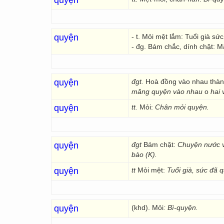
quyện
quyện
- t. Mỏi mệt lắm: Tuổi già sứ
- đg. Bám chắc, dính chặt: M
quyện
đgt.
Hoà đồng vào nhau thành
măng quyện vào nhau
o
hai 
quyện
tt.
Mỏi:
Chân mỏi quyện.
quyện
đgt
Bám chặt:
Chuyện nước và
bào (K).
quyện
tt
Mỏi mệt:
Tuổi già, sức đã 
quyện
(khd). Mỏi
: Bì-quyện.