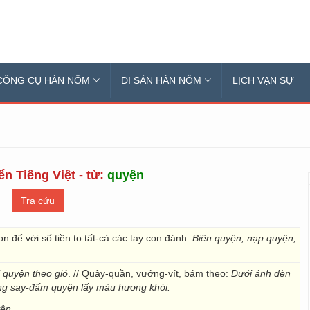
CÔNG CỤ HÁN NÔM
DI SẢN HÁN NÔM
LỊCH VẠN SỰ
ển Tiếng Việt - từ:
quyện
on để với số tiền to tất-cả các tay con đánh:
Biên quyện, nạp quyện,
 quyện theo gió
. // Quây-quần, vướng-vít, bám theo:
Dưới ánh đèn
ng say-đấm quyện lấy màu hương khói.
ện.