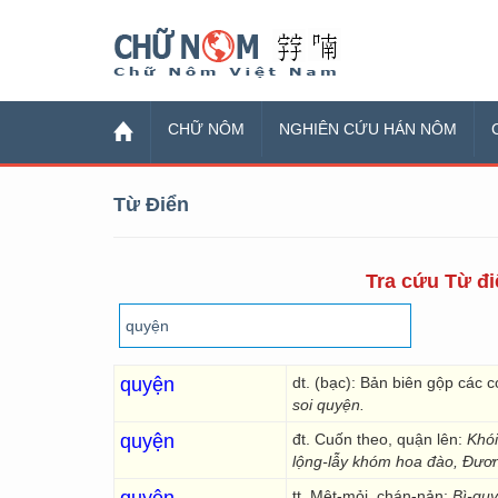
Chữ Nôm
CHỮ NÔM
NGHIÊN CỨU HÁN NÔM
Từ Điển
Tra cứu Từ đi
quyện
dt. (bạc): Bản biên gộp các c
soi quyện.
quyện
đt. Cuốn theo, quận lên:
Khói
lộng-lẫy khóm hoa đào, Đươ
tt. Mệt-mỏi, chán-nản:
Bì-quy