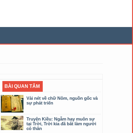
BÀI QUAN TÂM
Vài nét về chữ Nôm, nguồn gốc và
sự phát triển
Truyện Kiều: Ngẫm hay muôn sự
tại Trời, Trời kia đã bắt làm người
có thân