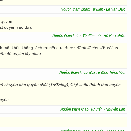
Nguồn tham khảo: Từ điển - Lê Văn Đức
c quyện.
ật quyện vào đũa.
Nguồn tham khảo: Từ điển mở - Hồ Ngọc Đức
 một khối, không tách rời riêng ra được:
đánh kĩ cho vôi, cát, xi
vấn đề quyện lấy nhau.
Nguồn tham khảo: Đại Từ điển Tiếng Việt
 chuyện nhà quyện chặt (TrBĐằng); Giọt châu thánh thót quyện
quyện.
Nguồn tham khảo: Từ điển - Nguyễn Lân