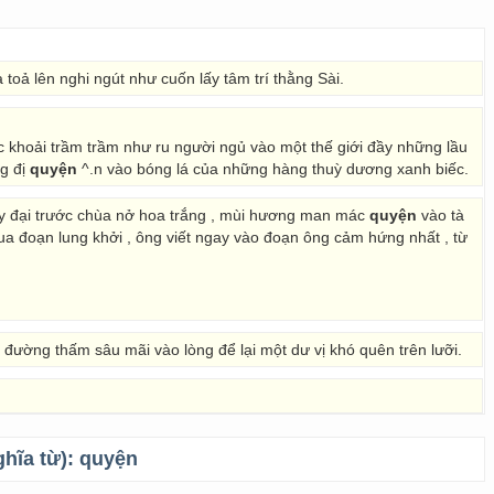
 toả lên nghi ngút như cuốn lấy tâm trí thằng Sài.
c khoải trầm trầm như ru người ngủ vào một thế giới đầy những lầu
ng đị
quyện
^.n vào bóng lá của những hàng thuỳ dương xanh biếc.
Cây đại trước chùa nở hoa trắng , mùi hương man mác
quyện
vào tà
ua đoạn lung khởi , ông viết ngay vào đoạn ông cảm hứng nhất , từ
 đường thấm sâu mãi vào lòng để lại một dư vị khó quên trên lưỡi.
ghĩa từ):
quyện