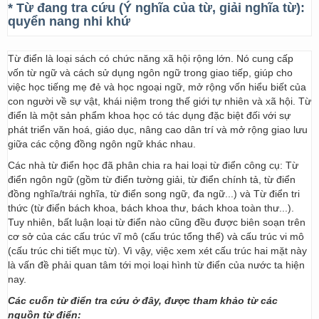
* Từ đang tra cứu (Ý nghĩa của từ, giải nghĩa từ):
quyển nang nhi khứ
Từ điển là loại sách có chức năng xã hội rộng lớn. Nó cung cấp
vốn từ ngữ và cách sử dụng ngôn ngữ trong giao tiếp, giúp cho
việc học tiếng mẹ đẻ và học ngoại ngữ, mở rộng vốn hiểu biết của
con người về sự vật, khái niệm trong thế giới tự nhiên và xã hội. Từ
điển là một sản phẩm khoa học có tác dụng đặc biệt đối với sự
phát triển văn hoá, giáo dục, nâng cao dân trí và mở rộng giao lưu
giữa các cộng đồng ngôn ngữ khác nhau.
Các nhà từ điển học đã phân chia ra hai loại từ điển công cụ: Từ
điển ngôn ngữ (gồm từ điển tường giải, từ điển chính tả, từ điển
đồng nghĩa/trái nghĩa, từ điển song ngữ, đa ngữ...) và Từ điển tri
thức (từ điển bách khoa, bách khoa thư, bách khoa toàn thư...).
Tuy nhiên, bất luận loại từ điển nào cũng đều được biên soạn trên
cơ sở của các cấu trúc vĩ mô (cấu trúc tổng thể) và cấu trúc vi mô
(cấu trúc chi tiết mục từ). Vì vậy, việc xem xét cấu trúc hai mặt này
là vấn đề phải quan tâm tới mọi loại hình từ điển của nước ta hiện
nay.
Các cuốn từ điển tra cứu ở đây, được tham khảo từ các
nguồn từ điển: