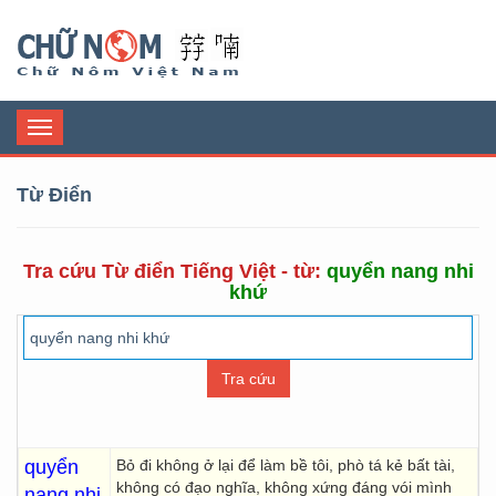
Chữ Nôm
Toggle
navigation
Từ Điển
Tra cứu Từ điển Tiếng Việt - từ:
quyển nang nhi
khứ
quyển
Bỏ đi không ở lại để làm bề tôi, phò tá kẻ bất tài,
không có đạo nghĩa, không xứng đáng vói mình
nang nhi