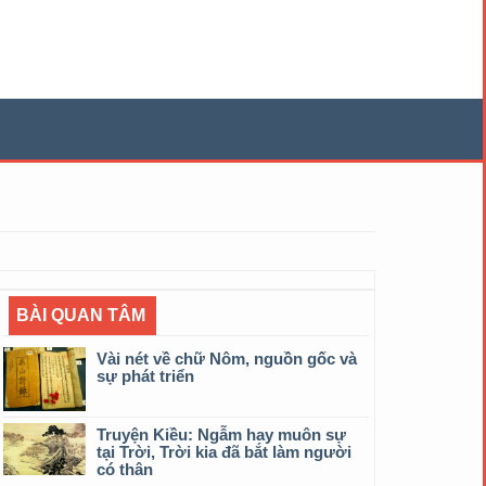
BÀI QUAN TÂM
Vài nét về chữ Nôm, nguồn gốc và
sự phát triển
Truyện Kiều: Ngẫm hay muôn sự
tại Trời, Trời kia đã bắt làm người
có thân