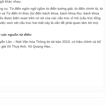
ngữ khác nhau.
ng cụ: Từ điển ngôn ngữ (gồm từ điển tường giải, từ điển chính tả, từ
) và Từ điển tri thức (từ điển bách khoa, bách khoa thư, bách khoa
 đều được biên soạn trên cơ sở của các cấu trúc vĩ mô (cấu trúc tổng
y, việc xem xét cấu trúc hai mặt này là vấn đề phải quan tâm tới mọi
ừ các nguồn từ điển:
ễn Lân – Nxb Văn hóa Thông tin tái bản 2010, có hiệu chỉnh và bổ
ác giả Vũ Thuý Anh, Vũ Quang Hào…