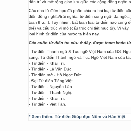
dân trí và mở rộng giao lưu giữa các cộng đồng ngôn 
Các nhà từ điển học đã phân chia ra hai loại từ điển cô
điển đồng nghĩa/trái nghĩa, từ điển song ngữ, đa ngữ...
toàn thư...). Tuy nhiên, bất luận loại từ điển nào cũng
thể) và cấu trúc vi mô (cấu trúc chi tiết mục từ). Vì vậ
loại hình từ điển của nước ta hiện nay.
Các cuốn từ điển tra cứu ở đây, được tham khảo t
- Từ điển Thành ngữ & Tục ngữ Việt Nam của GS. Nguy
sung; Từ điển Thành ngữ và Tục Ngữ Việt Nam của t
- Từ điển - Khai Trí.
- Từ điển - Lê Văn Đức.
- Từ điển mở - Hồ Ngọc Đức.
- Đại Từ điển Tiếng Việt.
- Từ điển - Nguyễn Lân.
- Từ điển - Thanh Nghị.
- Từ điển - Khai Trí.
- Từ điển - Việt Tân.
* Xem thêm:
Từ điển Giúp đọc Nôm và Hán Việt