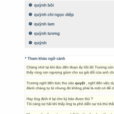
quỳnh bôi
quỳnh chi ngọc diệp
quỳnh lam
quỳnh tương
quỷnh
* Tham khảo ngữ cảnh
Chàng nhớ lại khi đọc đến đoạn ấy hồi đó Trương còn 
thấy rùng rợn ngượng giùm cho sự giả dối của anh ch
Trương nghĩ đến bức thư xảo
quyệt
, nghĩ đến việc d
đành chàng tự tử nhưng đó không phải là một cớ để cho
Hay ông định ở lại cho kỳ báo được thù ?
Tôi càng sợ hãi khi thấy ông ta phô diễn sự trả thù t