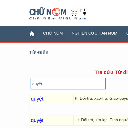
Chữ Nôm
CHỮ NÔM
NGHIÊN CỨU HÁN NÔM
Từ Điển
Tra cứu Từ đi
quyệt
tt. Dối-trá, xảo-trá:
Giảo-quyệt
quyệt
- t. Dối trá, lừa lọc: Tính ngư