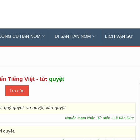
CÔNG CỤ HÁN NÔM
DI SẢN HÁN NÔM
LỊCH VẠN SỰ
ển Tiếng Việt - từ:
quyệt
, quỷ-quyệt, vu-quyệt, xảo-quyệt.
Nguồn tham khảo: Từ điển - Lê Văn Đức
ời quyệt.