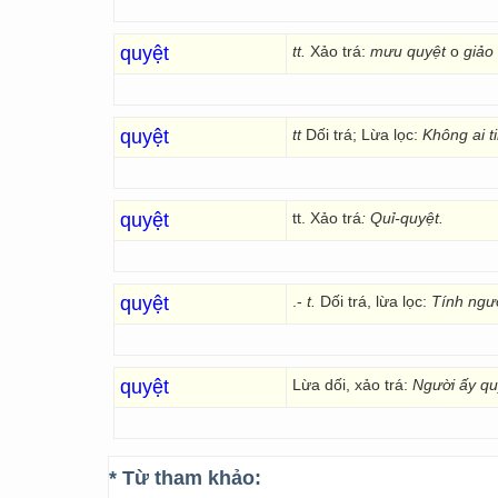
quyệt
tt.
Xảo trá:
mưu quyệt
o
giảo
quyệt
tt
Dối trá; Lừa lọc:
Không ai ti
quyệt
tt. Xảo trá
: Quỉ-quyệt.
quyệt
.-
t.
Dối trá, lừa lọc:
Tính ngườ
quyệt
Lừa dối, xảo trá:
Người ấy qu
* Từ tham khảo: