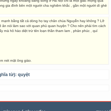
 những ngày khoáng đãng sống ở Hà Nội chỉ là một giấc mộng quá
ong gia đình bên một người cha nghiêm khắc , gần một người dì ghẻ
 mạnh bằng tất cả dòng họ tay chân chúa Nguyễn hay không ? Lỡ
sẽ ăn nói làm sao với quan phủ quan huyện ? Cho nên phải tìm cách
y mà hô hào diệt trừ tên loạn thần tham lam , phản phúc , quỉ
xem nét mặt ông giáo.
ghĩa từ):
quyệt