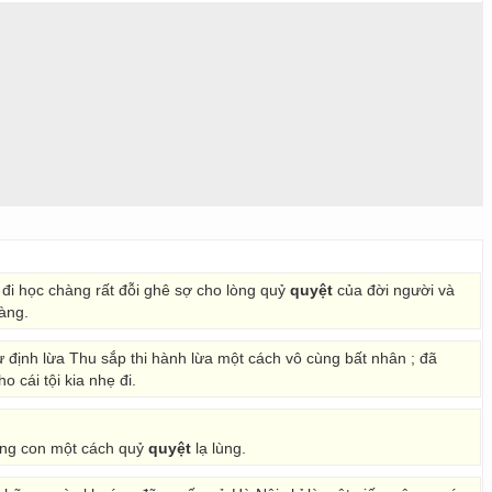
đi học chàng rất đỗi ghê sợ cho lòng quỷ
quyệt
của đời người và
àng.
ự định lừa Thu sắp thi hành lừa một cách vô cùng bất nhân ; đã
 cái tội kia nhẹ đi.
hằng con một cách quỷ
quyệt
lạ lùng.