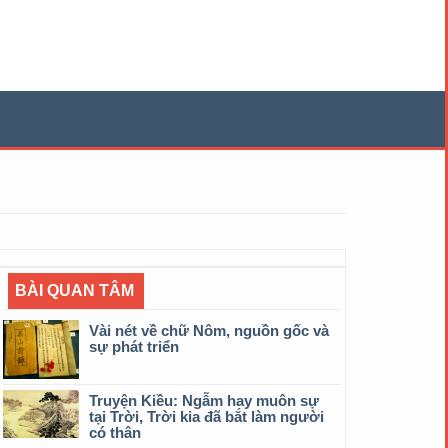
BÀI QUAN TÂM
Vài nét về chữ Nôm, nguồn gốc và
sự phát triển
Truyện Kiều: Ngẫm hay muôn sự
tại Trời, Trời kia đã bắt làm người
có thân