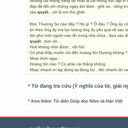
Nhưng cái mộng nàng sợ nhất là cái mộng học tập vì
đẹp đẽ đối với những ngày ảm đạm , ghê sợ , sống tr
xảo
quyệt
, với lũ em thù ghét.
Đức Thượng Sư nào đây ? Họ gì ? Ở đâu ? Ông ấy có
tin theo ông ấy mà lực lượng ông ấy yếu quá về sau 
tôn phù một người nào đó trong nhà chúa , dựa vào đấ
quyệt
, bủn xỉn...
Huệ không nhịn được , vội hỏi :
Có phải thầy muốn nói đến hoàng tôn Dương không ?
Nhạc kinh ngạc :
Hoàng tôn nào ? Có phải cái thằng không...
Nhạc nhanh trí kịp dừng lại đúng lúc , liếc nhanh dò 
* Từ đang tra cứu (Ý nghĩa của từ, giải n
* Xem thêm:
Từ điển Giúp đọc Nôm và Hán Việt