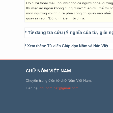
Cô cười thoải mái , nói như cho cả người ngoài đường
thì mặc áo ngoài không cũng được" "Leo ơi , thế thì n
mọn ngượng vội nhìn ra phía cổng chị quay vào nhắc k
quay ra reo : "Đúng nhà em rồi chị ạ.
* Từ đang tra cứu (Ý nghĩa của từ, giải n
* Xem thêm:
Từ điển Giúp đọc Nôm và Hán Việt
CHỮ NÔM VIỆT NAM
Chuyên trang điện tử chữ Nôm Việt Nam.
Liên hệ:
chunom.net@gmail.com
.