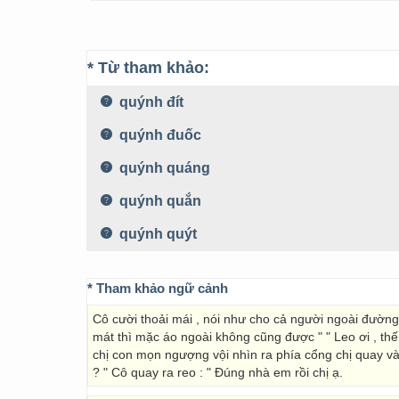
* Từ tham khảo:
quýnh đít
quýnh đuốc
quýnh quáng
quýnh quắn
quýnh quýt
* Tham khảo ngữ cảnh
Cô cười thoải mái , nói như cho cả người ngoài đường 
mát thì mặc áo ngoài không cũng được " " Leo ơi , thế
chị con mọn ngượng vội nhìn ra phía cổng chị quay và
? " Cô quay ra reo : " Đúng nhà em rồi chị ạ.