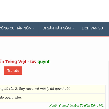
CÔNG CỤ HÁN NÔM
DI SẢN HÁN NÔM
LỊCH VẠN SỰ
ển Tiếng Việt - từ:
quỷnh
ng đó rồi.
2. Say rượu:
vô một ly đã quỷnh rồi.
đó quỷnh lắm.
Nguồn tham khảo: Đại Từ điển Tiếng Việt