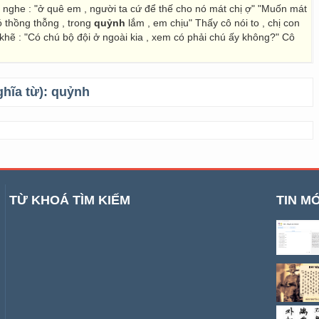
 nghe : "ở quê em , người ta cứ để thế cho nó mát chị ợ" "Muốn mát
ó thồng thỗng , trong
quỷnh
lắm , em chịu" Thấy cô nói to , chị con
hẽ : "Có chú bộ đội ở ngoài kia , xem có phải chú ấy không?" Cô
ghĩa từ):
quỷnh
TỪ KHOÁ TÌM KIẾM
TIN MỚ