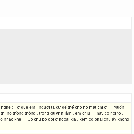
nghe : " ở quê em , người ta cứ để thế cho nó mát chị ợ " " Muốn
 thì nó thồng thỗng , trong
quỷnh
lắm , em chịu " Thấy cô nói to ,
o nhắc khẽ : " Có chú bộ đội ở ngoài kia , xem có phải chú ấy không