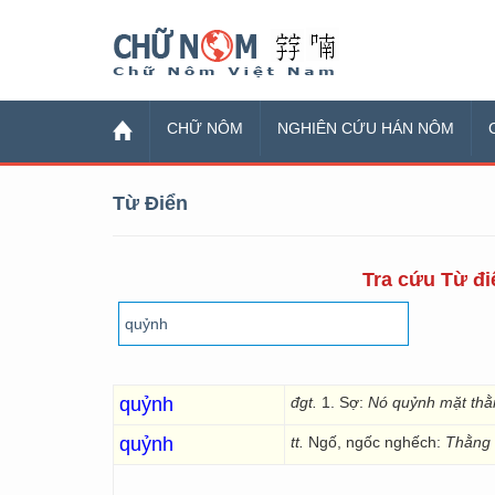
Chữ Nôm
CHỮ NÔM
NGHIÊN CỨU HÁN NÔM
Từ Điển
Tra cứu Từ đi
quỷnh
đgt.
1. Sợ:
Nó quỷnh mặt thằ
quỷnh
tt.
Ngố, ngốc nghếch:
Thằng 