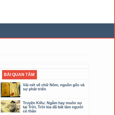
BÀI QUAN TÂM
Vài nét về chữ Nôm, nguồn gốc và
sự phát triển
Truyện Kiều: Ngẫm hay muôn sự
tại Trời, Trời kia đã bắt làm người
có thân