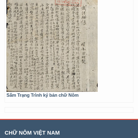
Sấm Trạng Trình ký bản chữ Nôm
CHỮ NÔM VIỆT NAM