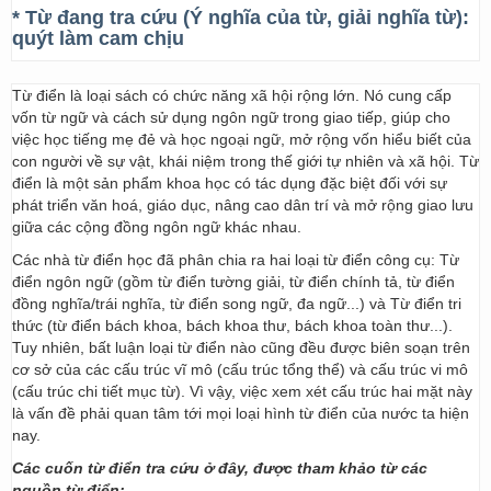
* Từ đang tra cứu (Ý nghĩa của từ, giải nghĩa từ):
quýt làm cam chịu
Từ điển là loại sách có chức năng xã hội rộng lớn. Nó cung cấp
vốn từ ngữ và cách sử dụng ngôn ngữ trong giao tiếp, giúp cho
việc học tiếng mẹ đẻ và học ngoại ngữ, mở rộng vốn hiểu biết của
con người về sự vật, khái niệm trong thế giới tự nhiên và xã hội. Từ
điển là một sản phẩm khoa học có tác dụng đặc biệt đối với sự
phát triển văn hoá, giáo dục, nâng cao dân trí và mở rộng giao lưu
giữa các cộng đồng ngôn ngữ khác nhau.
Các nhà từ điển học đã phân chia ra hai loại từ điển công cụ: Từ
điển ngôn ngữ (gồm từ điển tường giải, từ điển chính tả, từ điển
đồng nghĩa/trái nghĩa, từ điển song ngữ, đa ngữ...) và Từ điển tri
thức (từ điển bách khoa, bách khoa thư, bách khoa toàn thư...).
Tuy nhiên, bất luận loại từ điển nào cũng đều được biên soạn trên
cơ sở của các cấu trúc vĩ mô (cấu trúc tổng thể) và cấu trúc vi mô
(cấu trúc chi tiết mục từ). Vì vậy, việc xem xét cấu trúc hai mặt này
là vấn đề phải quan tâm tới mọi loại hình từ điển của nước ta hiện
nay.
Các cuốn từ điển tra cứu ở đây, được tham khảo từ các
nguồn từ điển: