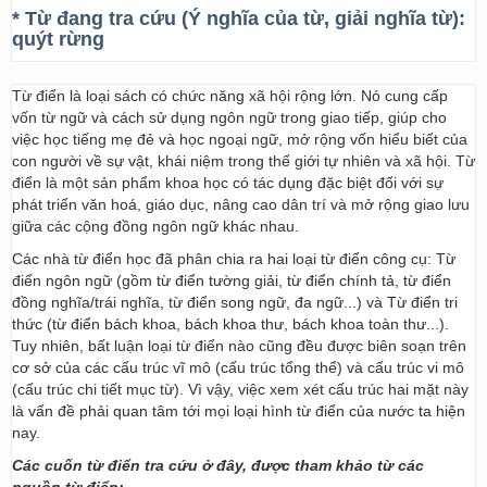
* Từ đang tra cứu (Ý nghĩa của từ, giải nghĩa từ):
quýt rừng
Từ điển là loại sách có chức năng xã hội rộng lớn. Nó cung cấp
vốn từ ngữ và cách sử dụng ngôn ngữ trong giao tiếp, giúp cho
việc học tiếng mẹ đẻ và học ngoại ngữ, mở rộng vốn hiểu biết của
con người về sự vật, khái niệm trong thế giới tự nhiên và xã hội. Từ
điển là một sản phẩm khoa học có tác dụng đặc biệt đối với sự
phát triển văn hoá, giáo dục, nâng cao dân trí và mở rộng giao lưu
giữa các cộng đồng ngôn ngữ khác nhau.
Các nhà từ điển học đã phân chia ra hai loại từ điển công cụ: Từ
điển ngôn ngữ (gồm từ điển tường giải, từ điển chính tả, từ điển
đồng nghĩa/trái nghĩa, từ điển song ngữ, đa ngữ...) và Từ điển tri
thức (từ điển bách khoa, bách khoa thư, bách khoa toàn thư...).
Tuy nhiên, bất luận loại từ điển nào cũng đều được biên soạn trên
cơ sở của các cấu trúc vĩ mô (cấu trúc tổng thể) và cấu trúc vi mô
(cấu trúc chi tiết mục từ). Vì vậy, việc xem xét cấu trúc hai mặt này
là vấn đề phải quan tâm tới mọi loại hình từ điển của nước ta hiện
nay.
Các cuốn từ điển tra cứu ở đây, được tham khảo từ các