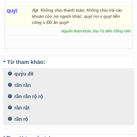
quỵt
đgt.
Không chịu thanh toán, không chịu trả các
khoản còn nợ người khác:
quỵt nợ
o
quỵt tiền
công
o
Đồ ăn quỵt!
Nguồn tham khảo: Đại Từ điển Tiếng Việt
* Từ tham khảo:
quýu đít
rần rần
rần rần rộ rộ
rần rật
rần rộ