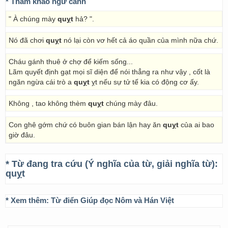
* Tham khảo ngữ cảnh
" À chúng mày
quỵt
hả? ".
Nó đã chơi
quỵt
nó lại còn vơ hết cả áo quần của mình nữa chứ.
Cháu gánh thuê ở chợ để kiếm sống...
Lãm quyết định gạt mọi sĩ diện để nói thẳng ra như vậy , cốt là
ngăn ngừa cái trò a
quỵt
ỵt nếu sự tử tế kia có động cơ ấy.
Không , tao không thèm
quỵt
chúng mày đâu.
Con ghê gớm chứ có buôn gian bán lận hay ăn
quỵt
của ai bao
giờ đâu.
* Từ đang tra cứu (Ý nghĩa của từ, giải nghĩa từ):
quỵt
* Xem thêm:
Từ điển Giúp đọc Nôm và Hán Việt