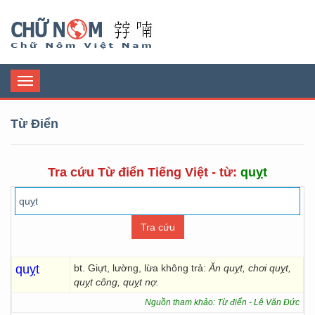
Chữ Nôm
Toggle
navigation
Từ Điển
Tra cứu Từ điển Tiếng Việt - từ:
quỵt
quỵt
bt. Giựt, lường, lừa không trả:
Ăn quỵt, chơi quỵt,
quỵt công, quỵt nợ.
Nguồn tham khảo: Từ điển - Lê Văn Đức