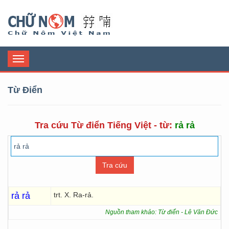
Chữ Nôm
Toggle
navigation
Từ Điển
Tra cứu Từ điển Tiếng Việt - từ:
rả rả
rả rả
trt. X. Ra-rả.
Nguồn tham khảo: Từ điển - Lê Văn Đức