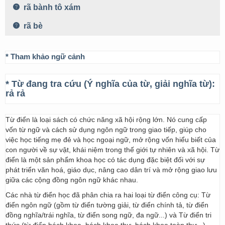
rã bành tô xám
rã bè
* Tham khảo ngữ cảnh
* Từ đang tra cứu (Ý nghĩa của từ, giải nghĩa từ):
rả rả
Từ điển là loại sách có chức năng xã hội rộng lớn. Nó cung cấp
vốn từ ngữ và cách sử dụng ngôn ngữ trong giao tiếp, giúp cho
việc học tiếng mẹ đẻ và học ngoại ngữ, mở rộng vốn hiểu biết của
con người về sự vật, khái niệm trong thế giới tự nhiên và xã hội. Từ
điển là một sản phẩm khoa học có tác dụng đặc biệt đối với sự
phát triển văn hoá, giáo dục, nâng cao dân trí và mở rộng giao lưu
giữa các cộng đồng ngôn ngữ khác nhau.
Các nhà từ điển học đã phân chia ra hai loại từ điển công cụ: Từ
điển ngôn ngữ (gồm từ điển tường giải, từ điển chính tả, từ điển
đồng nghĩa/trái nghĩa, từ điển song ngữ, đa ngữ...) và Từ điển tri