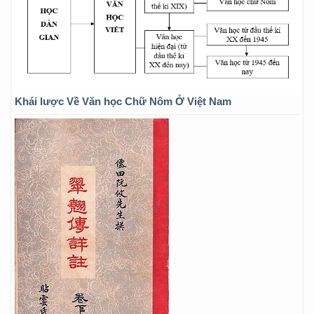
Khái lược Về Văn học Chữ Nôm Ở Việt Nam