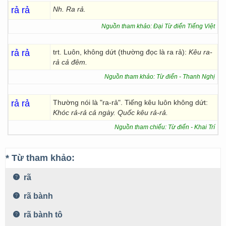
rả rả
Nh. Ra rả.
Nguồn tham khảo: Đại Từ điển Tiếng Việt
rả rả
trt. Luôn, không dứt (thường đọc là ra rả):
Kêu ra-
rả cả đêm.
Nguồn tham khảo: Từ điển - Thanh Nghị
rả rả
Thường nói là "ra-rả". Tiếng kêu luôn không dứt:
Khóc rả-rả cả ngày. Quốc kêu rả-rả.
Nguồn tham chiếu: Từ điển - Khai Trí
* Từ tham khảo:
rã
rã bành
rã bành tô