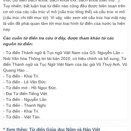
thức (từ điển bách khoa, bách khoa thư, bách khoa toàn thư...).
Tuy nhiên, bất luận loại từ điển nào cũng đều được biên soạn trên
cơ sở của các cấu trúc vĩ mô (cấu trúc tổng thể) và cấu trúc vi mô
(cấu trúc chi tiết mục từ). Vì vậy, việc xem xét cấu trúc hai mặt này
là vấn đề phải quan tâm tới mọi loại hình từ điển của nước ta hiện
nay.
Các cuốn từ điển tra cứu ở đây, được tham khảo từ các
nguồn từ điển:
- Từ điển Thành ngữ & Tục ngữ Việt Nam của GS. Nguyễn Lân –
Nxb Văn hóa Thông tin tái bản 2010, có hiệu chỉnh và bổ sung; Từ
điển Thành ngữ và Tục Ngữ Việt Nam của tác giả Vũ Thuý Anh, Vũ
Quang Hào…
- Từ điển - Khai Trí.
- Từ điển - Lê Văn Đức.
- Từ điển mở - Hồ Ngọc Đức.
- Đại Từ điển Tiếng Việt.
- Từ điển - Nguyễn Lân.
- Từ điển - Thanh Nghị.
- Từ điển - Khai Trí.
- Từ điển - Việt Tân.
* Xem thêm:
Từ điển Giúp đọc Nôm và Hán Việt