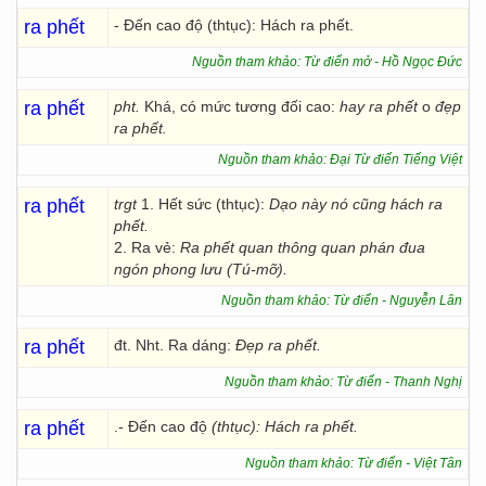
ra phết
- Đến cao độ (thtục): Hách ra phết.
Nguồn tham khảo: Từ điển mở - Hồ Ngọc Đức
ra phết
pht.
Khá, có mức tương đối cao:
hay ra phết
o
đẹp
ra phết.
Nguồn tham khảo: Đại Từ điển Tiếng Việt
ra phết
trgt
1. Hết sức (thtục):
Dạo này nó cũng hách ra
phết.
2. Ra vẻ:
Ra phết quan thông quan phán đua
ngón phong lưu (Tú-mỡ).
Nguồn tham khảo: Từ điển - Nguyễn Lân
ra phết
đt. Nht. Ra dáng:
Đẹp ra phết.
Nguồn tham khảo: Từ điển - Thanh Nghị
ra phết
.- Đến cao độ
(thtục):
Hách ra phết.
Nguồn tham khảo: Từ điển - Việt Tân