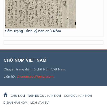
Sấm Trạng Trình ký bản chữ Nôm
CHỮ NÔM VIỆT NAM
Chuyên trang điện tử chữ Nôm Việt Nam.
Liên hệ:
chunom.net@gmail.com
.
CHỮ NÔM
NGHIÊN CỨU HÁN NÔM
CÔNG CỤ HÁN NÔM
DI SẢN HÁN NÔM
LỊCH VẠN SỰ