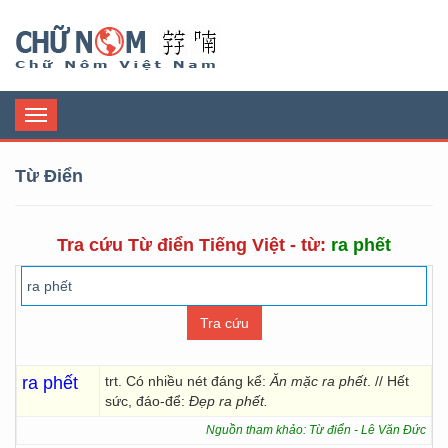
Chữ Nôm
Toggle
navigation
Từ Điển
Tra cứu Từ điển Tiếng Việt - từ:
ra phết
ra phết
trt. Có nhiều nét đáng kể:
Ăn mặc ra phết
. // Hết
sức, đáo-để:
Đẹp ra phết.
Nguồn tham khảo: Từ điển - Lê Văn Đức