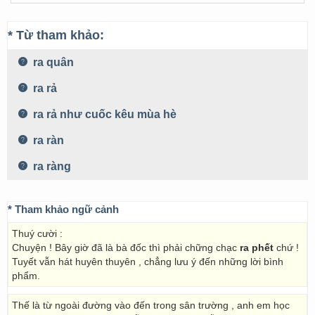
* Từ tham khảo:
ra quân
ra rả
ra rả như cuốc kêu mùa hè
ra ràn
ra ràng
* Tham khảo ngữ cảnh
Thuý cười :
Chuyện ! Bây giờ đã là bà đốc thì phải chững chạc
ra phết
chứ !
Tuyết vẫn hát huyên thuyên , chẳng lưu ý đến những lời bình
phẩm.
Thế là từ ngoài đường vào đến trong sân trường , anh em học