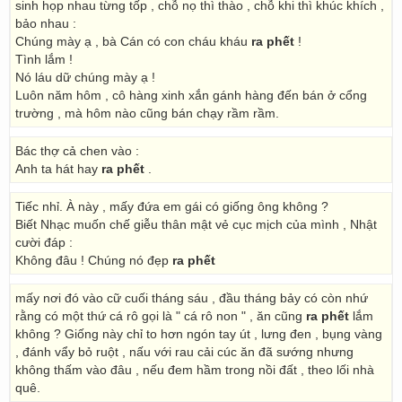
sinh họp nhau từng tốp , chỗ nọ thì thào , chỗ khi thì khúc khích ,
bảo nhau :
Chúng mày ạ , bà Cán có con cháu kháu
ra phết
!
Tình lắm !
Nó láu dữ chúng mày ạ !
Luôn năm hôm , cô hàng xinh xắn gánh hàng đến bán ở cổng
trường , mà hôm nào cũng bán chạy rầm rầm.
Bác thợ cả chen vào :
Anh ta hát hay
ra phết
.
Tiếc nhỉ. À này , mấy đứa em gái có giống ông không ?
Biết Nhạc muốn chế giễu thân mật vẻ cục mịch của mình , Nhật
cười đáp :
Không đâu ! Chúng nó đẹp
ra phết
mấy nơi đó vào cữ cuối tháng sáu , đầu tháng bảy có còn nhứ
rằng có một thứ cá rô gọi là " cá rô non " , ăn cũng
ra phết
lắm
không ? Giống này chỉ to hơn ngón tay út , lưng đen , bụng vàng
, đánh vẩy bỏ ruột , nấu với rau cải cúc ăn đã sướng nhưng
không thấm vào đâu , nếu đem hầm trong nồi đất , theo lối nhà
quê.