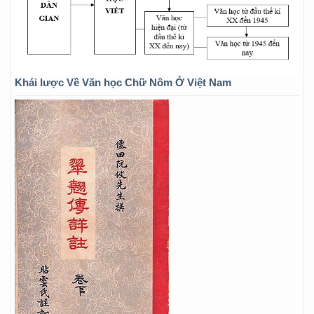
Khái lược Về Văn học Chữ Nôm Ở Việt Nam