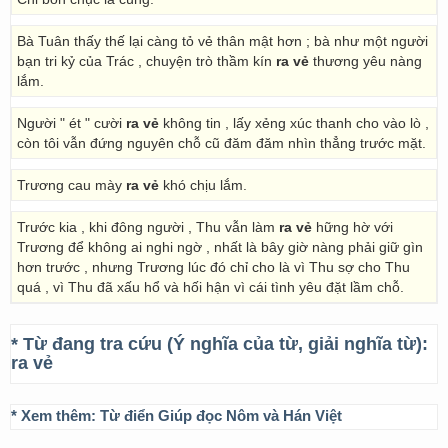
Bà Tuân thấy thế lại càng tỏ vẻ thân mật hơn ; bà như một người
bạn tri kỷ của Trác , chuyện trò thầm kín
ra vẻ
thương yêu nàng
lắm.
Người " ét " cười
ra vẻ
không tin , lấy xẻng xúc thanh cho vào lò ,
còn tôi vẫn đứng nguyên chỗ cũ đăm đăm nhìn thẳng trước mặt.
Trương cau mày
ra vẻ
khó chịu lắm.
Trước kia , khi đông người , Thu vẫn làm
ra vẻ
hững hờ với
Trương để không ai nghi ngờ , nhất là bây giờ nàng phải giữ gìn
hơn trước , nhưng Trương lúc đó chỉ cho là vì Thu sợ cho Thu
quá , vì Thu đã xấu hổ và hối hận vì cái tình yêu đặt lầm chỗ.
* Từ đang tra cứu (Ý nghĩa của từ, giải nghĩa từ):
ra vẻ
* Xem thêm:
Từ điển Giúp đọc Nôm và Hán Việt