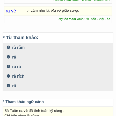
ra vẻ
.- Làm như là:
Ra vẻ giầu sang
.
Nguồn tham khảo: Từ điển - Việt Tân
* Từ tham khảo:
rà rẫm
rả
rả rả
rả rích
rã
* Tham khảo ngữ cảnh
Bà Tuân
ra vẻ
đã tính toán kỹ càng :
Chỉ bốn chục là cùng.