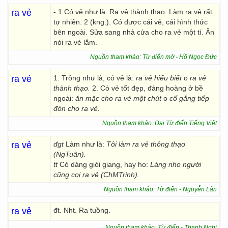
ra vẻ
- 1 Có vẻ như là. Ra vẻ thành thạo. Làm ra vẻ rất
tự nhiên. 2 (kng.). Có được cái vẻ, cái hình thức
bên ngoài. Sửa sang nhà cửa cho ra vẻ một tí. Ăn
nói ra vẻ lắm.
Nguồn tham khảo: Từ điển mở - Hồ Ngọc Đức
ra vẻ
1. Trông như là, có vẻ là:
ra vẻ hiểu biết
o
ra vẻ
thành thạo.
2. Có vẻ tốt đẹp, đàng hoàng ở bề
ngoài:
ăn mặc cho ra vẻ một chút
o
cố gắng tiếp
đón cho ra vẻ.
Nguồn tham khảo: Đại Từ điển Tiếng Việt
ra vẻ
đgt
Làm như là:
Tôi làm ra vẻ thông thạo
(NgTuân).
tt
Có dáng giỏi giang, hay ho:
Làng nho người
cũng coi ra vẻ (ChMTrinh).
Nguồn tham khảo: Từ điển - Nguyễn Lân
ra vẻ
đt. Nht. Ra tuồng.
Nguồn tham khảo: Từ điển - Thanh Nghị