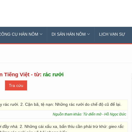
CÔNG CỤ HÁN NÔM
DI SẢN HÁN NÔM
LỊCH VẠN SỰ
n Tiếng Việt - từ:
rác rưởi
y rác rưởi. 2. Cặn bã, tệ nạn: Những rác rưởi do chế độ cũ để lại.
Nguồn tham khảo: Từ điển mở - Hồ Ngọc Đức
i đầy nhà.
2. Những cái xấu xa, bẩn thỉu cần phải trừ khử:
gieo rắc