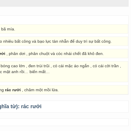
à bã mía.
 nhiêu bất công và bạo lực tàn nhẫn để duy trì sự bất công.
ưởi
, phân dơi , phân chuột và cóc nhái chết đã khô đen.
ng cao lớn , đen trùi trũi , có cái mặc áo ngắn , có cái cởi trần ,
ước mặt anh rồi… biến mất…
ùng
rác rưởi
, châm một mồi lửa.
ghĩa từ):
rác rưởi