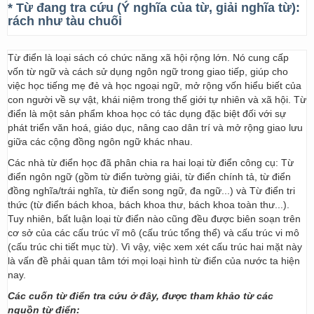
* Từ đang tra cứu (Ý nghĩa của từ, giải nghĩa từ):
rách như tàu chuối
Từ điển là loại sách có chức năng xã hội rộng lớn. Nó cung cấp
vốn từ ngữ và cách sử dụng ngôn ngữ trong giao tiếp, giúp cho
việc học tiếng mẹ đẻ và học ngoại ngữ, mở rộng vốn hiểu biết của
con người về sự vật, khái niệm trong thế giới tự nhiên và xã hội. Từ
điển là một sản phẩm khoa học có tác dụng đặc biệt đối với sự
phát triển văn hoá, giáo dục, nâng cao dân trí và mở rộng giao lưu
giữa các cộng đồng ngôn ngữ khác nhau.
Các nhà từ điển học đã phân chia ra hai loại từ điển công cụ: Từ
điển ngôn ngữ (gồm từ điển tường giải, từ điển chính tả, từ điển
đồng nghĩa/trái nghĩa, từ điển song ngữ, đa ngữ...) và Từ điển tri
thức (từ điển bách khoa, bách khoa thư, bách khoa toàn thư...).
Tuy nhiên, bất luận loại từ điển nào cũng đều được biên soạn trên
cơ sở của các cấu trúc vĩ mô (cấu trúc tổng thể) và cấu trúc vi mô
(cấu trúc chi tiết mục từ). Vì vậy, việc xem xét cấu trúc hai mặt này
là vấn đề phải quan tâm tới mọi loại hình từ điển của nước ta hiện
nay.
Các cuốn từ điển tra cứu ở đây, được tham khảo từ các
nguồn từ điển: