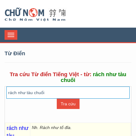
Chữ Nôm
Toggle
navigation
Từ Điển
Tra cứu Từ điển Tiếng Việt - từ:
rách như tàu
chuối
rách như
Nh.
Rách như tổ đỉa.
tàu