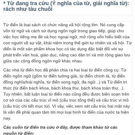
* Từ đang tra cứu (Ý nghĩa của từ, giải nghĩa từ):
rách như tàu chuối
Từ điển là loại sách có chức năng xã hội rộng lớn. Nó cung cấp
vốn từ ngữ và cách sử dụng ngôn ngữ trong giao tiếp, giúp cho
việc học tiếng mẹ đẻ và học ngoại ngữ, mở rộng vốn hiểu biết của
con người về sự vật, khái niệm trong thế giới tự nhiên và xã hội. Từ
điển là một sản phẩm khoa học có tác dụng đặc biệt đối với sự
phát triển văn hoá, giáo dục, nâng cao dân trí và mở rộng giao lưu
giữa các cộng đồng ngôn ngữ khác nhau.
Các nhà từ điển học đã phân chia ra hai loại từ điển công cụ: Từ
điển ngôn ngữ (gồm từ điển tường giải, từ điển chính tả, từ điển
đồng nghĩa/trái nghĩa, từ điển song ngữ, đa ngữ...) và Từ điển tri
thức (từ điển bách khoa, bách khoa thư, bách khoa toàn thư...).
Tuy nhiên, bất luận loại từ điển nào cũng đều được biên soạn trên
cơ sở của các cấu trúc vĩ mô (cấu trúc tổng thể) và cấu trúc vi mô
(cấu trúc chi tiết mục từ). Vì vậy, việc xem xét cấu trúc hai mặt này
là vấn đề phải quan tâm tới mọi loại hình từ điển của nước ta hiện
nay.
Các cuốn từ điển tra cứu ở đây, được tham khảo từ các
nguồn từ điển: