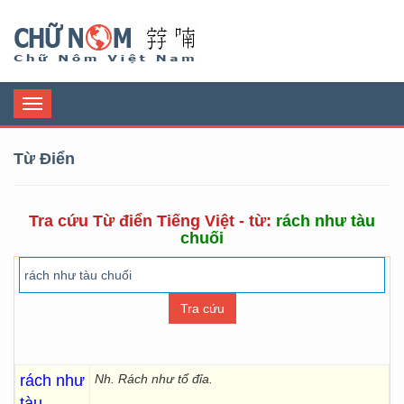
Chữ Nôm
Toggle
navigation
Từ Điển
Tra cứu Từ điển Tiếng Việt - từ:
rách như tàu
chuối
rách như
Nh.
Rách như tổ đỉa.
tàu