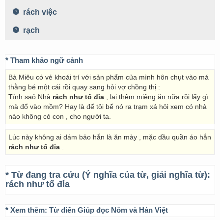
rách việc
rạch
* Tham khảo ngữ cảnh
Bà Miêu có vẻ khoái trí với sản phẩm của mình hôn chụt vào má
thằng bé một cái rồi quay sang hỏi vợ chồng thị :
Tính saỏ Nhà
rách như tổ đỉa
, lại thêm miệng ăn nữa rồi lấy gì
mà đổ vào mồm? Hay là để tôi bế nó ra trạm xá hỏi xem có nhà
nào không có con , cho người ta.
Lúc này không ai dám bảo hắn là ăn mày , mặc dầu quần áo hắn
rách như tổ đỉa
.
* Từ đang tra cứu (Ý nghĩa của từ, giải nghĩa từ):
rách như tổ đỉa
* Xem thêm:
Từ điển Giúp đọc Nôm và Hán Việt