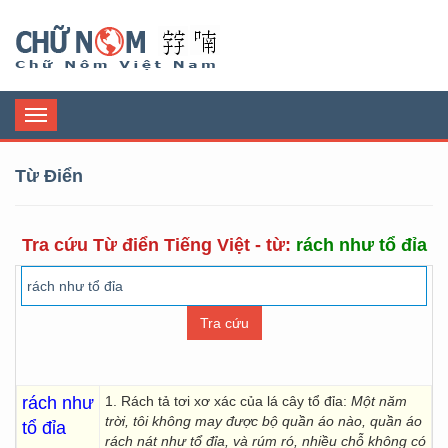
Chữ Nôm
Toggle
navigation
Từ Điển
Tra cứu Từ điển Tiếng Việt - từ:
rách như tổ đỉa
rách như
1. Rách tả tơi xơ xác của lá cây tổ đỉa:
Một năm
trời, tôi không may được bộ quần áo nào, quần áo
tổ đỉa
rách nát như tổ đỉa, và rúm ró, nhiều chỗ không có