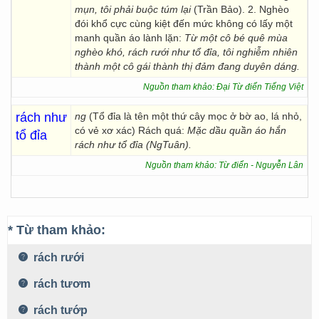
mụn, tôi phải buộc túm lại
(Trần Bảo). 2. Nghèo
đói khổ cực cùng kiệt đến mức không có lấy một
manh quần áo lành lặn:
Từ một cô bé quê mùa
nghèo khó, rách rưới như tổ đỉa, tôi nghiễm nhiên
thành một cô gái thành thị đảm đang duyên dáng.
Nguồn tham khảo: Đại Từ điển Tiếng Việt
rách như
ng
(Tổ đỉa là tên một thứ cây mọc ở bờ ao, lá nhỏ,
có vẻ xơ xác) Rách quá:
Mặc dầu quần áo hắn
tổ đỉa
rách như tổ đỉa (NgTuân).
Nguồn tham khảo: Từ điển - Nguyễn Lân
* Từ tham khảo:
rách rưới
rách tươm
rách tướp