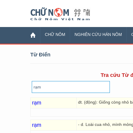
Chữ Nôm
CHỮ NÔM
NGHIÊN CỨU HÁN NÔM
Từ Điển
Tra cứu Từ đ
rạm
dt. (động): Giống còng nhỏ 
rạm
- d. Loài cua nhỏ, mình mỏn