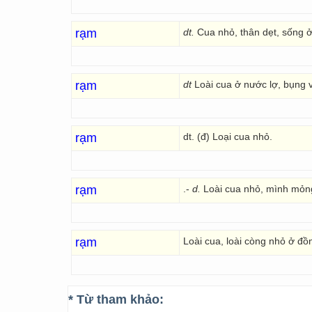
rạm
dt.
Cua nhỏ, thân dẹt, sống ở
rạm
dt
Loài cua ở nước lợ, bụng 
rạm
dt. (đ) Loại cua nhỏ.
rạm
.-
d.
Loài cua nhỏ, mình mỏn
rạm
Loài cua, loài còng nhỏ ở đồ
* Từ tham khảo: