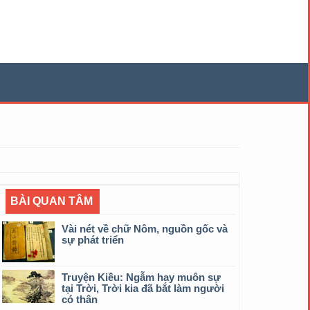
BÀI QUAN TÂM
Vài nét về chữ Nôm, nguồn gốc và
sự phát triển
Truyện Kiều: Ngẫm hay muôn sự
tại Trời, Trời kia đã bắt làm người
có thân