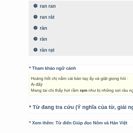
ran ran
ran rát
ràn
ràn
ràn rạt
* Tham khảo ngữ cảnh
Hoảng hốt chị nắm cái bàn tay ấy và giật giọng hỏi :
Ai đấỷ
Mang tai chị thấy hơi rầm
rạm
như bị những sợi râu ngắ
* Từ đang tra cứu (Ý nghĩa của từ, giải n
* Xem thêm:
Từ điển Giúp đọc Nôm và Hán Việt