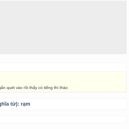
n quét vào rồi thấy có tiếng thì thào.
ghĩa từ):
rạm