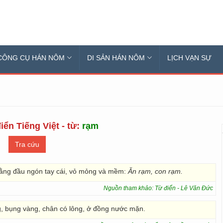
CÔNG CỤ HÁN NÔM
DI SẢN HÁN NÔM
LỊCH VẠN SỰ
iển Tiếng Việt - từ:
rạm
bằng đầu ngón tay cái, vỏ mỏng và mềm:
Ăn rạm, con rạm.
Nguồn tham khảo: Từ điển - Lê Văn Đức
g, bụng vàng, chân có lông, ở đồng nước mặn.