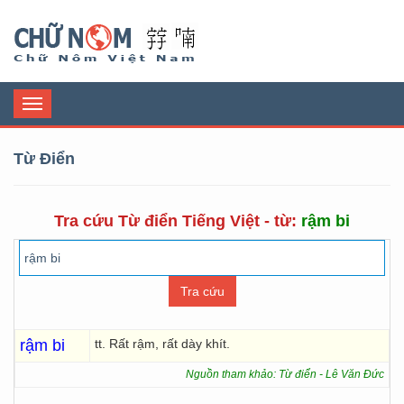
Chữ Nôm
Toggle
navigation
Từ Điển
Tra cứu Từ điển Tiếng Việt - từ:
rậm bi
rậm bi
tt. Rất rậm, rất dày khít.
Nguồn tham khảo: Từ điển - Lê Văn Đức