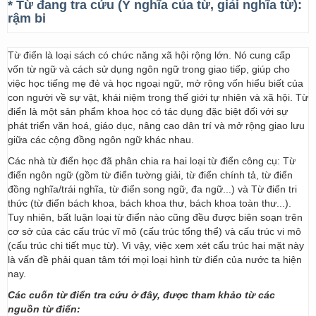
* Từ đang tra cứu (Ý nghĩa của từ, giải nghĩa từ):
rậm bi
Từ điển là loại sách có chức năng xã hội rộng lớn. Nó cung cấp
vốn từ ngữ và cách sử dụng ngôn ngữ trong giao tiếp, giúp cho
việc học tiếng mẹ đẻ và học ngoại ngữ, mở rộng vốn hiểu biết của
con người về sự vật, khái niệm trong thế giới tự nhiên và xã hội. Từ
điển là một sản phẩm khoa học có tác dụng đặc biệt đối với sự
phát triển văn hoá, giáo dục, nâng cao dân trí và mở rộng giao lưu
giữa các cộng đồng ngôn ngữ khác nhau.
Các nhà từ điển học đã phân chia ra hai loại từ điển công cụ: Từ
điển ngôn ngữ (gồm từ điển tường giải, từ điển chính tả, từ điển
đồng nghĩa/trái nghĩa, từ điển song ngữ, đa ngữ...) và Từ điển tri
thức (từ điển bách khoa, bách khoa thư, bách khoa toàn thư...).
Tuy nhiên, bất luận loại từ điển nào cũng đều được biên soạn trên
cơ sở của các cấu trúc vĩ mô (cấu trúc tổng thể) và cấu trúc vi mô
(cấu trúc chi tiết mục từ). Vì vậy, việc xem xét cấu trúc hai mặt này
là vấn đề phải quan tâm tới mọi loại hình từ điển của nước ta hiện
nay.
Các cuốn từ điển tra cứu ở đây, được tham khảo từ các
nguồn từ điển: