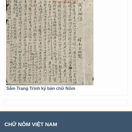
Sấm Trạng Trình ký bản chữ Nôm
CHỮ NÔM VIỆT NAM