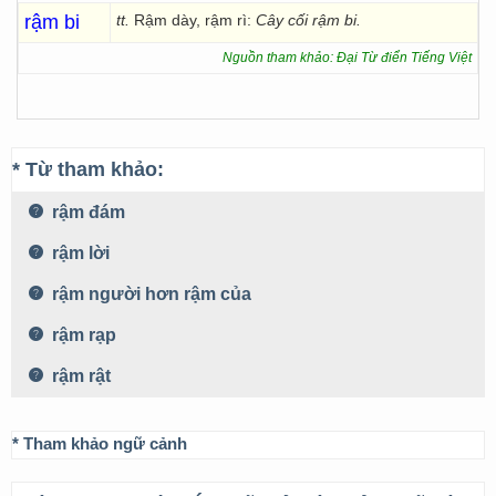
rậm bi
tt.
Rậm dày, rậm rì:
Cây cối rậm bi.
Nguồn tham khảo: Đại Từ điển Tiếng Việt
* Từ tham khảo:
rậm đám
rậm lời
rậm người hơn rậm của
rậm rạp
rậm rật
* Tham khảo ngữ cảnh