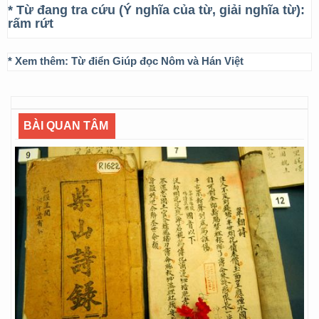
* Từ đang tra cứu (Ý nghĩa của từ, giải nghĩa từ):
rấm rứt
* Xem thêm:
Từ điển Giúp đọc Nôm và Hán Việt
BÀI QUAN TÂM