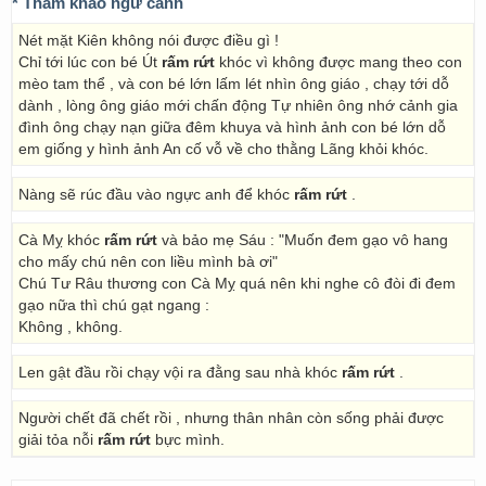
* Tham khảo ngữ cảnh
Nét mặt Kiên không nói được điều gì !
Chỉ tới lúc con bé Út
rấm rứt
khóc vì không được mang theo con
mèo tam thể , và con bé lớn lấm lét nhìn ông giáo , chạy tới dỗ
dành , lòng ông giáo mới chấn động Tự nhiên ông nhớ cảnh gia
đình ông chạy nạn giữa đêm khuya và hình ảnh con bé lớn dỗ
em giống y hình ảnh An cố vỗ về cho thằng Lãng khỏi khóc.
Nàng sẽ rúc đầu vào ngực anh để khóc
rấm rứt
.
Cà Mỵ khóc
rấm rứt
và bảo mẹ Sáu : "Muốn đem gạo vô hang
cho mấy chú nên con liều mình bà ơi"
Chú Tư Râu thương con Cà Mỵ quá nên khi nghe cô đòi đi đem
gạo nữa thì chú gạt ngang :
Không , không.
Len gật đầu rồi chạy vội ra đằng sau nhà khóc
rấm rứt
.
Người chết đã chết rồi , nhưng thân nhân còn sống phải được
giải tỏa nỗi
rấm rứt
bực mình.