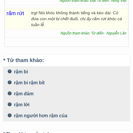
Nguồn tham khảo: Đại Từ điển Tiếng Việt
rấm rứt
trgt
Nói khóc không thành tiếng và kéo dài:
Có
đứa con một bị chết đuối, chị ấy rấm rứt khóc cả
tuần lễ.
Nguồn tham khảo: Từ điển - Nguyễn Lân
* Từ tham khảo:
rậm bi
rậm bi rậm bít
rậm đám
rậm lời
rậm người hơn rậm của