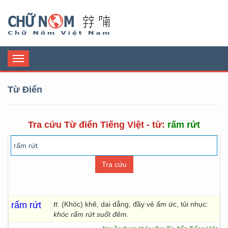
Chữ Nôm
Toggle
navigation
Từ Điển
Tra cứu Từ điển Tiếng Việt - từ:
rấm rứt
rấm rứt
tt.
(Khóc) khẽ, dai dẳng, đầy vẻ ấm ức, tủi nhục:
khóc rấm rứt suốt đêm.