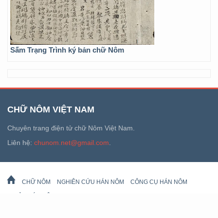
Sấm Trạng Trình ký bản chữ Nôm
CHỮ NÔM VIỆT NAM
Chuyên trang điện tử chữ Nôm Việt Nam.
Liên hệ:
chunom.net@gmail.com
.
CHỮ NÔM
NGHIÊN CỨU HÁN NÔM
CÔNG CỤ HÁN NÔM
DI SẢN HÁN NÔM
LỊCH VẠN SỰ
© 2026 chunom.net