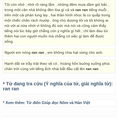
Tôi còn nhớ , nhớ rõ ràng lắm , những đêm mưa dầm gió bấc ,
trong một căn nhà không đèn lửa gì cả và
ran ran
tiếng muỗi ,
trên một cái phản lung lay , hai thân hình nhọc lả co quắp trong
một chiếc chăn rách mướp , ông chú dượng tôi và tôi không ai
nói với ai nửa nhời vì không đủ sức mà nói và cũng cảm thấy
tiếng nói lúc bây giờ chẳng còn ý nghĩa gì hết , chỉ làm đau tủi
thêm hai con người muốn mà chẳng có việc gì làm để được
sống.
Người em nóng
ran ran
, em không chia hạt vừng cho anh.
Hạnh dắt xe trầy trật theo vệ cỏ , hoàng hôn buông xuống phía
chân trời cùng với tiếng ếch nhái bắt đầu cất lên
ran ran
.
* Từ đang tra cứu (Ý nghĩa của từ, giải nghĩa từ):
ran ran
* Xem thêm:
Từ điển Giúp đọc Nôm và Hán Việt