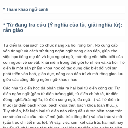
* Tham khảo ngữ cảnh
* Từ đang tra cứu (Ý nghĩa của từ, giải nghĩa từ):
rắn giáo
Từ điển là loại sách có chức năng xã hội rộng lớn. Nó cung cấp
vốn từ ngữ và cách sử dụng ngôn ngữ trong giao tiếp, giúp cho
việc học tiếng mẹ đẻ và học ngoại ngữ, mở rộng vốn hiểu biết của
con người về sự vật, khái niệm trong thế giới tự nhiên và xã hội. Từ
điển là một sản phẩm khoa học có tác dụng đặc biệt đối với sự
phát triển văn hoá, giáo dục, nâng cao dân trí và mở rộng giao lưu
giữa các cộng đồng ngôn ngữ khác nhau.
Các nhà từ điển học đã phân chia ra hai loại từ điển công cụ: Từ
điển ngôn ngữ (gồm từ điển tường giải, từ điển chính tả, từ điển
đồng nghĩa/trái nghĩa, từ điển song ngữ, đa ngữ...) và Từ điển tri
thức (từ điển bách khoa, bách khoa thư, bách khoa toàn thư...).
Tuy nhiên, bất luận loại từ điển nào cũng đều được biên soạn trên
cơ sở của các cấu trúc vĩ mô (cấu trúc tổng thể) và cấu trúc vi mô
(cấu trúc chi tiết mục từ). Vì vậy, việc xem xét cấu trúc hai mặt này