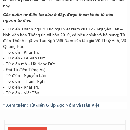
là vấn đề phải quan tâm tới mọi loại hình từ điển của nước ta hiện
nay.
Các cuốn từ điển tra cứu ở đây, được tham khảo từ các
nguồn từ điển:
- Từ điển Thành ngữ & Tục ngữ Việt Nam của GS. Nguyễn Lân –
Nxb Văn hóa Thông tin tái bản 2010, có hiệu chỉnh và bổ sung; Từ
điển Thành ngữ và Tục Ngữ Việt Nam của tác giả Vũ Thuý Anh, Vũ
Quang Hào…
- Từ điển - Khai Trí.
- Từ điển - Lê Văn Đức.
- Từ điển mở - Hồ Ngọc Đức.
- Đại Từ điển Tiếng Việt.
- Từ điển - Nguyễn Lân.
- Từ điển - Thanh Nghị.
- Từ điển - Khai Trí.
- Từ điển - Việt Tân.
* Xem thêm:
Từ điển Giúp đọc Nôm và Hán Việt