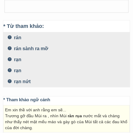
* Từ tham khảo:
rán
rán sành ra mỡ
rạn
rạn
rạn nứt
* Tham khảo ngữ cảnh
Em xin thề với anh rằng em sẽ...
Trương gỡ đầu Mùi ra , nhìn Mùi
ràn rụa
nước mắt và chàng
như thấy nét mặt mếu máo và gày gò của Mùi tất cả các đau khổ
của đời chàng.