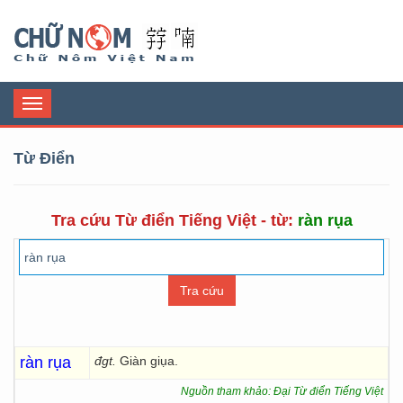
Chữ Nôm
Toggle
navigation
Từ Điển
Tra cứu Từ điển Tiếng Việt - từ:
ràn rụa
ràn rụa
đgt.
Giàn giụa.
Nguồn tham khảo: Đại Từ điển Tiếng Việt