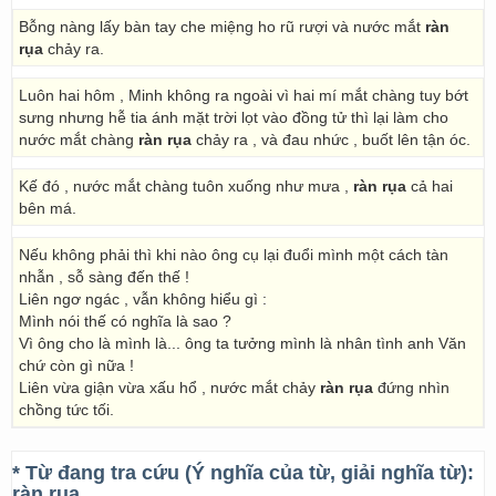
Bỗng nàng lấy bàn tay che miệng ho rũ rượi và nước mắt
ràn
rụa
chảy ra.
Luôn hai hôm , Minh không ra ngoài vì hai mí mắt chàng tuy bớt
sưng nhưng hễ tia ánh mặt trời lọt vào đồng tử thì lại làm cho
nước mắt chàng
ràn rụa
chảy ra , và đau nhức , buốt lên tận óc.
Kế đó , nước mắt chàng tuôn xuống như mưa ,
ràn rụa
cả hai
bên má.
Nếu không phải thì khi nào ông cụ lại đuổi mình một cách tàn
nhẫn , sỗ sàng đến thế !
Liên ngơ ngác , vẫn không hiểu gì :
Mình nói thế có nghĩa là sao ?
Vì ông cho là mình là... ông ta tưởng mình là nhân tình anh Văn
chứ còn gì nữa !
Liên vừa giận vừa xấu hổ , nước mắt chảy
ràn rụa
đứng nhìn
chồng tức tối.
* Từ đang tra cứu (Ý nghĩa của từ, giải nghĩa từ):
ràn rụa