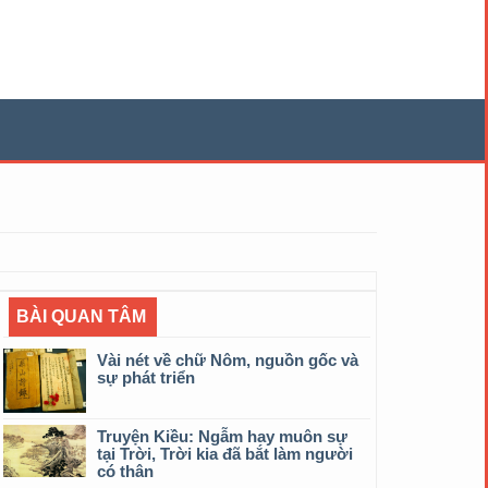
BÀI QUAN TÂM
Vài nét về chữ Nôm, nguồn gốc và
sự phát triển
Truyện Kiều: Ngẫm hay muôn sự
tại Trời, Trời kia đã bắt làm người
có thân