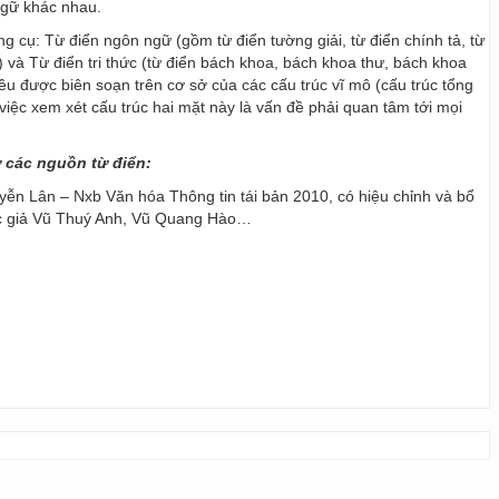
ngữ khác nhau.
ng cụ: Từ điển ngôn ngữ (gồm từ điển tường giải, từ điển chính tả, từ
) và Từ điển tri thức (từ điển bách khoa, bách khoa thư, bách khoa
 đều được biên soạn trên cơ sở của các cấu trúc vĩ mô (cấu trúc tổng
y, việc xem xét cấu trúc hai mặt này là vấn đề phải quan tâm tới mọi
ừ các nguồn từ điển:
ễn Lân – Nxb Văn hóa Thông tin tái bản 2010, có hiệu chỉnh và bổ
ác giả Vũ Thuý Anh, Vũ Quang Hào…