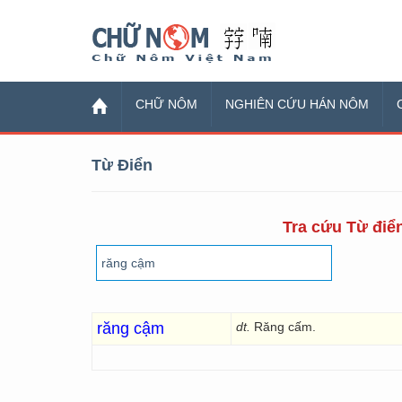
Chữ Nôm
CHỮ NÔM
NGHIÊN CỨU HÁN NÔM
Từ Điển
Tra cứu Từ điển
răng cậm
dt.
Răng cấm.