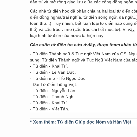
dân trí và mở rộng giao lưu giữa các cộng đồng ngôn 
Các nhà từ điển học đã phân chia ra hai loại từ điển cô
điển đồng nghĩa/trái nghĩa, từ điển song ngữ, đa ngữ...
toàn thư...). Tuy nhiên, bất luận loại từ điển nào cũng
thể) và cấu trúc vi mô (cấu trúc chi tiết mục từ). Vì vậ
loại hình từ điển của nước ta hiện nay.
Các cuốn từ điển tra cứu ở đây, được tham khảo t
- Từ điển Thành ngữ & Tục ngữ Việt Nam của GS. Nguy
sung; Từ điển Thành ngữ và Tục Ngữ Việt Nam của t
- Từ điển - Khai Trí.
- Từ điển - Lê Văn Đức.
- Từ điển mở - Hồ Ngọc Đức.
- Đại Từ điển Tiếng Việt.
- Từ điển - Nguyễn Lân.
- Từ điển - Thanh Nghị.
- Từ điển - Khai Trí.
- Từ điển - Việt Tân.
* Xem thêm:
Từ điển Giúp đọc Nôm và Hán Việt