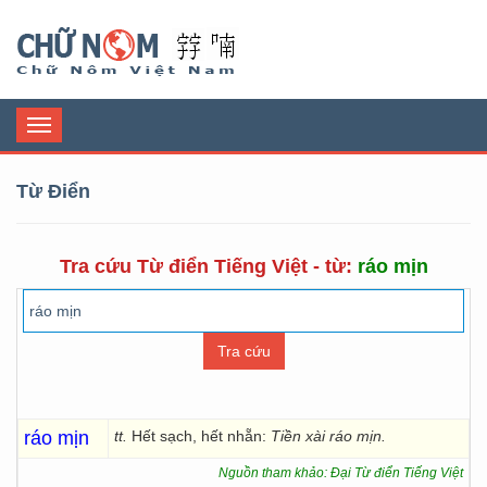
Chữ Nôm
Toggle
navigation
Từ Điển
Tra cứu Từ điển Tiếng Việt - từ:
ráo mịn
ráo mịn
tt.
Hết sạch, hết nhẵn:
Tiền xài ráo mịn.
Nguồn tham khảo: Đại Từ điển Tiếng Việt