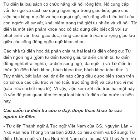
Từ điển là loại sách có chức năng xã hội rộng lớn. Nó cung cấp
vốn từ ngữ và cách sử dụng ngôn ngữ trong giao tiếp, giúp cho
việc học tiếng mẹ đẻ và học ngoại ngữ, mở rộng vốn hiểu biết của
con người về sự vật, khái niệm trong thế giới tự nhiên và xã hội. Từ
điển là một sản phẩm khoa học có tác dụng đặc biệt đối với sự
phát triển văn hoá, giáo dục, nâng cao dân trí và mở rộng giao lưu
giữa các cộng đồng ngôn ngữ khác nhau.
Các nhà từ điển học đã phân chia ra hai loại từ điển công cụ: Từ
điển ngôn ngữ (gồm từ điển tường giải, từ điển chính tả, từ điển
đồng nghĩa/trái nghĩa, từ điển song ngữ, đa ngữ...) và Từ điển tri
thức (từ điển bách khoa, bách khoa thư, bách khoa toàn thư...).
Tuy nhiên, bất luận loại từ điển nào cũng đều được biên soạn trên
cơ sở của các cấu trúc vĩ mô (cấu trúc tổng thể) và cấu trúc vi mô
(cấu trúc chi tiết mục từ). Vì vậy, việc xem xét cấu trúc hai mặt này
là vấn đề phải quan tâm tới mọi loại hình từ điển của nước ta hiện
nay.
Các cuốn từ điển tra cứu ở đây, được tham khảo từ các
nguồn từ điển:
- Từ điển Thành ngữ & Tục ngữ Việt Nam của GS. Nguyễn Lân –
Nxb Văn hóa Thông tin tái bản 2010, có hiệu chỉnh và bổ sung; Từ
điển Thành ngữ và Tục Ngữ Việt Nam của tác giả Vũ Thuý Anh, Vũ