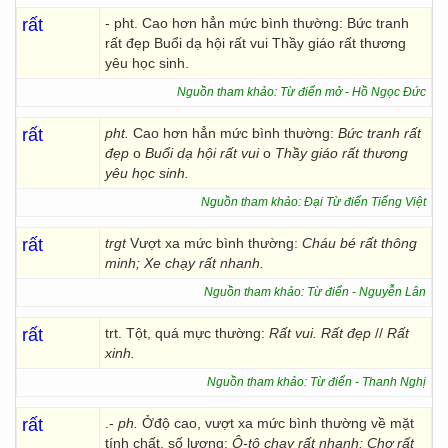
rất
- pht. Cao hơn hẳn mức bình thường: Bức tranh
rất đẹp Buổi dạ hội rất vui Thầy giáo rất thương
yêu học sinh.
Nguồn tham khảo: Từ điển mở - Hồ Ngọc Đức
rất
pht.
Cao hơn hẳn mức bình thường:
Bức tranh rất
đẹp
o
Buổi dạ hội rất vui
o
Thầy giáo rất thương
yêu học sinh.
Nguồn tham khảo: Đại Từ điển Tiếng Việt
rất
trgt
Vượt xa mức bình thường:
Cháu bé rất thông
minh; Xe chạy rất nhanh.
Nguồn tham khảo: Từ điển - Nguyễn Lân
rất
trt. Tột, quá mực thường:
Rất vui. Rất đẹp
//
Rất
xinh.
Nguồn tham khảo: Từ điển - Thanh Nghị
rất
.-
ph.
Ởđộ cao, vượt xa mức bình thường về mặt
tính chất, số lượng:
Ô-tô chạy rất nhanh;
Chợ rất