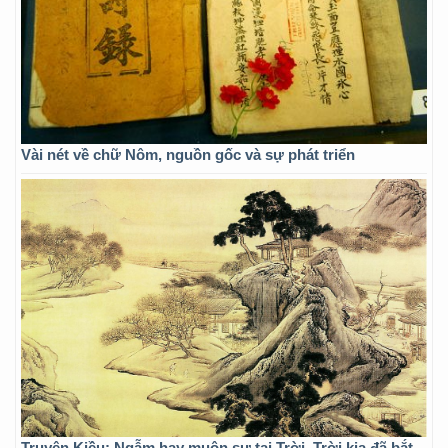
Vài nét về chữ Nôm, nguồn gốc và sự phát triển
Truyện Kiều: Ngẫm hay muôn sự tại Trời, Trời kia đã bắt