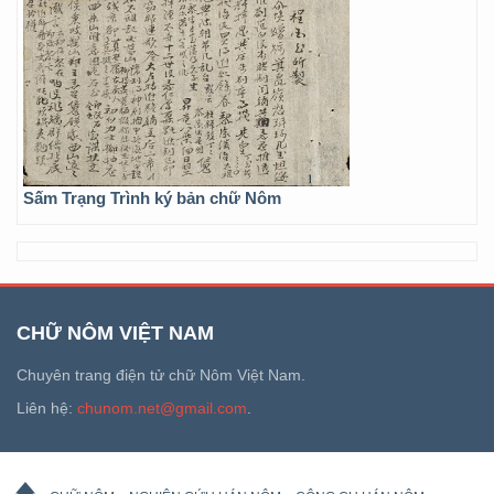
Sấm Trạng Trình ký bản chữ Nôm
CHỮ NÔM VIỆT NAM
Chuyên trang điện tử chữ Nôm Việt Nam.
Liên hệ:
chunom.net@gmail.com
.