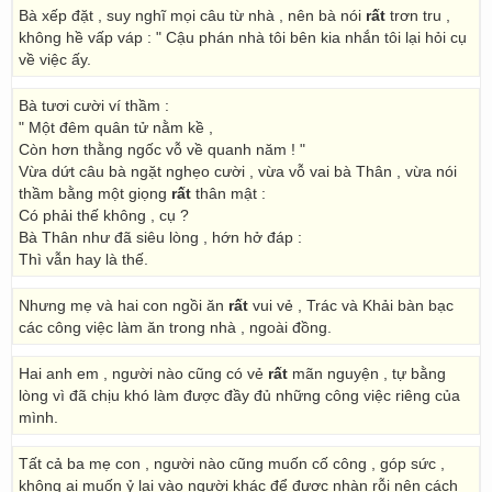
Bà xếp đặt , suy nghĩ mọi câu từ nhà , nên bà nói
rất
trơn tru ,
không hề vấp váp : " Cậu phán nhà tôi bên kia nhắn tôi lại hỏi cụ
về việc ấy.
Bà tươi cười ví thầm :
" Một đêm quân tử nằm kề ,
Còn hơn thằng ngốc vỗ về quanh năm ! "
Vừa dứt câu bà ngặt nghẹo cười , vừa vỗ vai bà Thân , vừa nói
thầm bằng một giọng
rất
thân mật :
Có phải thế không , cụ ?
Bà Thân như đã siêu lòng , hớn hở đáp :
Thì vẫn hay là thế.
Nhưng mẹ và hai con ngồi ăn
rất
vui vẻ , Trác và Khải bàn bạc
các công việc làm ăn trong nhà , ngoài đồng.
Hai anh em , người nào cũng có vẻ
rất
mãn nguyện , tự bằng
lòng vì đã chịu khó làm được đầy đủ những công việc riêng của
mình.
Tất cả ba mẹ con , người nào cũng muốn cố công , góp sức ,
không ai muốn ỷ lại vào người khác để được nhàn rỗi nên cách