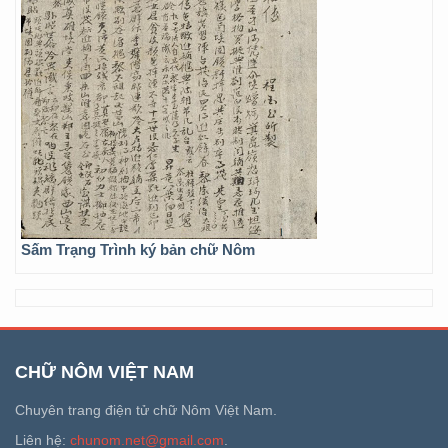
Sấm Trạng Trình ký bản chữ Nôm
CHỮ NÔM VIỆT NAM
Chuyên trang điện tử chữ Nôm Việt Nam.
Liên hệ:
chunom.net@gmail.com
.