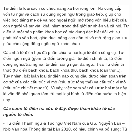
Từ điển là loại sách có chức năng xã hội rộng lớn. Nó cung cấp
vốn từ ngữ và cách sử dụng ngôn ngữ trong giao tiếp, giúp cho
việc học tiếng mẹ đẻ và học ngoại ngữ, mở rộng vốn hiểu biết của
con người về sự vật, khái niệm trong thế giới tự nhiên và xã hội. Từ
điển là một sản phẩm khoa học có tác dụng đặc biệt đối với sự
phát triển văn hoá, giáo dục, nâng cao dân trí và mở rộng giao lưu
giữa các cộng đồng ngôn ngữ khác nhau.
Các nhà từ điển học đã phân chia ra hai loại từ điển công cụ: Từ
điển ngôn ngữ (gồm từ điển tường giải, từ điển chính tả, từ điển
đồng nghĩa/trái nghĩa, từ điển song ngữ, đa ngữ...) và Từ điển tri
thức (từ điển bách khoa, bách khoa thư, bách khoa toàn thư...).
Tuy nhiên, bất luận loại từ điển nào cũng đều được biên soạn trên
cơ sở của các cấu trúc vĩ mô (cấu trúc tổng thể) và cấu trúc vi mô
(cấu trúc chi tiết mục từ). Vì vậy, việc xem xét cấu trúc hai mặt này
là vấn đề phải quan tâm tới mọi loại hình từ điển của nước ta hiện
nay.
Các cuốn từ điển tra cứu ở đây, được tham khảo từ các
nguồn từ điển:
- Từ điển Thành ngữ & Tục ngữ Việt Nam của GS. Nguyễn Lân –
Nxb Văn hóa Thông tin tái bản 2010, có hiệu chỉnh và bổ sung; Từ