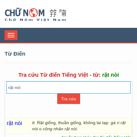
Chữ Nôm
Toggle
navigation
Từ Điển
Tra cứu Từ điển Tiếng Việt - từ:
rặt nòi
rặt nòi
tt.
Rặt giống, thuần giống, không lai tạp:
gà ri rặt
nòi
o
công nhân rặt nòi
.