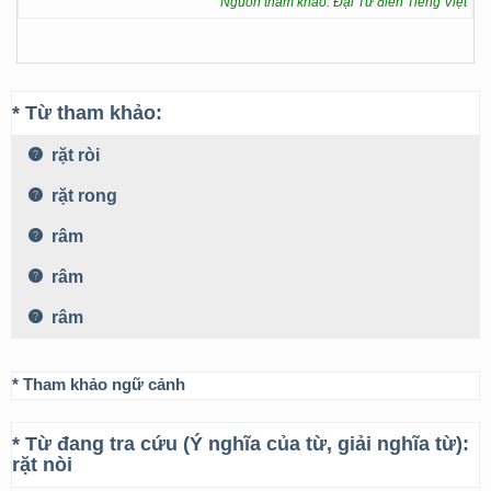
Nguồn tham khảo: Đại Từ điển Tiếng Việt
* Từ tham khảo:
rặt ròi
rặt rong
râm
râm
râm
* Tham khảo ngữ cảnh
* Từ đang tra cứu (Ý nghĩa của từ, giải nghĩa từ):
rặt nòi