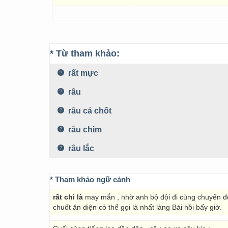
* Từ tham khảo:
rất mực
râu
râu cá chốt
râu chim
râu lắc
* Tham khảo ngữ cảnh
rất chi là
may mắn , nhờ anh bộ đội đi cùng chuyến đò 
chuốt ăn diện có thể gọi là nhất làng Bái hồi bấy giờ.