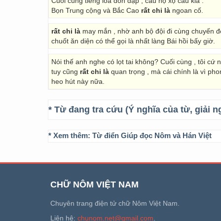
Cuối cùng tiếng loa dồn dập , câu nọ xọ câu kia :
Bọn Trung cộng và Bắc Cao
rất chi là
ngoan cố.
rất chi là
may mắn , nhờ anh bộ đội đi cùng chuyến đò 
chuốt ăn diện có thể gọi là nhất làng Bái hồi bấy giờ.
Nói thế anh nghe có lọt tai không? Cuối cùng , tôi cứ nó
tuy cũng
rất chi là
quan trọng , mà cái chính là vì pho
heo hút này nữa.
* Từ đang tra cứu (Ý nghĩa của từ, giải n
* Xem thêm:
Từ điển Giúp đọc Nôm và Hán Việt
CHỮ NÔM VIỆT NAM
Chuyên trang điện tử chữ Nôm Việt Nam.
Liên hệ:
chunom.net@gmail.com
.