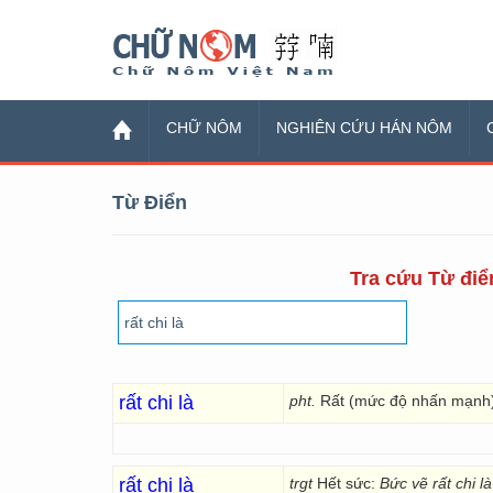
Chữ Nôm
CHỮ NÔM
NGHIÊN CỨU HÁN NÔM
Từ Điển
Tra cứu Từ điển
rất chi là
pht.
Rất (mức độ nhấn mạnh
rất chi là
trgt
Hết sức:
Bức vẽ rất chi là