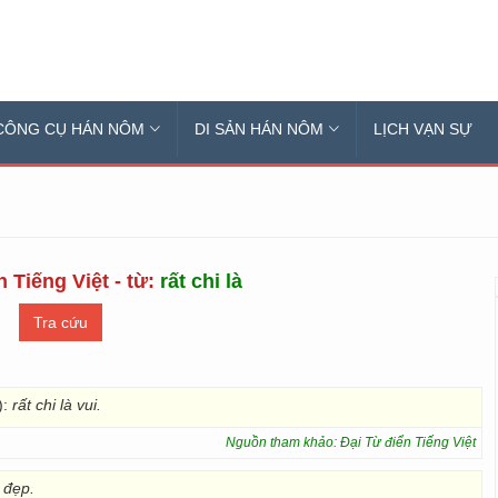
CÔNG CỤ HÁN NÔM
DI SẢN HÁN NÔM
LỊCH VẠN SỰ
 Tiếng Việt - từ:
rất chi là
):
rất chi là vui.
Nguồn tham khảo: Đại Từ điển Tiếng Việt
 đẹp.