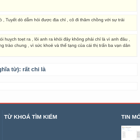
, Tuyết dò dẫm hỏi được địa chỉ , cô đi thăm chồng với sự trải
i huỵch toẹt ra , lôi anh ra khỏi đây không phải chỉ là vì anh đâu ,
ng trào chung , vì sức khoẻ và thể tạng của cái thị trấn ba vạn dân
ghĩa từ):
rất chi là
TỪ KHOÁ TÌM KIẾM
TIN MỚ