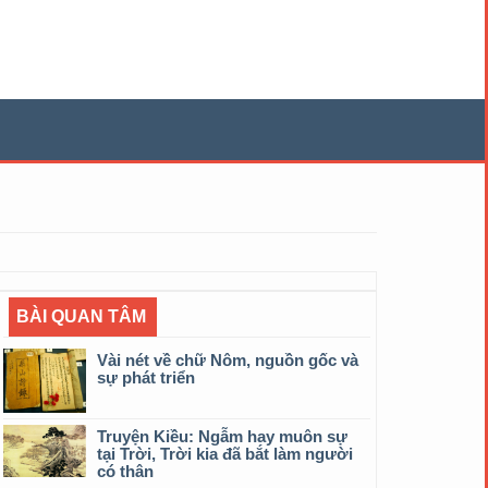
BÀI QUAN TÂM
Vài nét về chữ Nôm, nguồn gốc và
sự phát triển
Truyện Kiều: Ngẫm hay muôn sự
tại Trời, Trời kia đã bắt làm người
có thân