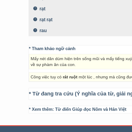
rạt
rạt rạt
rau
* Tham khảo ngữ cảnh
Mấy nét dăn dúm hiện trên sống mũi và mấy tiếng xuýt
về sự phàm ăn của con.
Công việc tuy có
rát ruột
một lúc , nhưng mà cũng đượ
* Từ đang tra cứu (Ý nghĩa của từ, giải n
* Xem thêm:
Từ điển Giúp đọc Nôm và Hán Việt