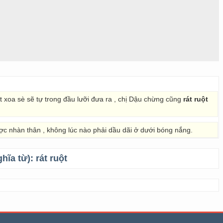
 xoa sè sẽ tự trong đầu lưỡi đưa ra , chị Dậu chừng cũng
rát ruột
c nhàn thân , không lúc nào phải dầu dãi ở dưới bóng nắng.
ghĩa từ):
rát ruột