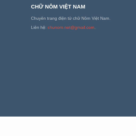
CHỮ NÔM VIỆT NAM
Chuyên trang điện tử chữ Nôm Việt Nam.
Liên hệ:
chunom.net@gmail.com
.
CHỮ NÔM
NGHIÊN CỨU HÁN NÔM
CÔNG CỤ H