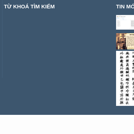
TỪ KHOÁ TÌM KIẾM
TIN MỚ
ÁN NÔM
DI SẢN HÁN NÔM
LỊCH VẠN SỰ