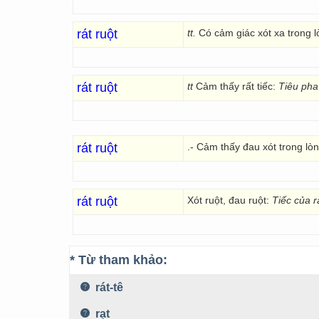
rát ruột
tt.
Có cảm giác xót xa trong 
rát ruột
tt
Cảm thấy rất tiếc:
Tiêu pha 
rát ruột
.- Cảm thấy đau xót trong lò
rát ruột
Xót ruột, đau ruột:
Tiếc của rá
* Từ tham khảo:
rát-tê
rạt