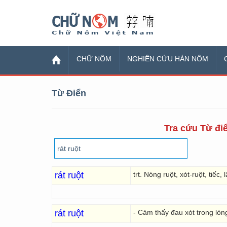
Chữ Nôm
CHỮ NÔM
NGHIÊN CỨU HÁN NÔM
Từ Điển
Tra cứu Từ điể
rát ruột
trt. Nóng ruột, xót-ruột, tiếc,
rát ruột
- Cảm thấy đau xót trong lòng