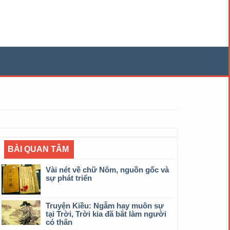
BÀI QUAN TÂM
Vài nét về chữ Nôm, nguồn gốc và
sự phát triển
Truyện Kiều: Ngẫm hay muôn sự
tại Trời, Trời kia đã bắt làm người
có thân