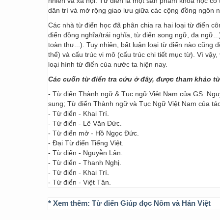
nhiên và xã hội. Từ điển là một sản phẩm khoa học có t
dân trí và mở rộng giao lưu giữa các cộng đồng ngôn 
Các nhà từ điển học đã phân chia ra hai loại từ điển cô
điển đồng nghĩa/trái nghĩa, từ điển song ngữ, đa ngữ...
toàn thư...). Tuy nhiên, bất luận loại từ điển nào cũng
thể) và cấu trúc vi mô (cấu trúc chi tiết mục từ). Vì vậ
loại hình từ điển của nước ta hiện nay.
Các cuốn từ điển tra cứu ở đây, được tham khảo t
- Từ điển Thành ngữ & Tục ngữ Việt Nam của GS. Nguy
sung; Từ điển Thành ngữ và Tục Ngữ Việt Nam của t
- Từ điển - Khai Trí.
- Từ điển - Lê Văn Đức.
- Từ điển mở - Hồ Ngọc Đức.
- Đại Từ điển Tiếng Việt.
- Từ điển - Nguyễn Lân.
- Từ điển - Thanh Nghị.
- Từ điển - Khai Trí.
- Từ điển - Việt Tân.
* Xem thêm:
Từ điển Giúp đọc Nôm và Hán Việt