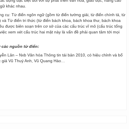
ác dụng đặc biệt đối với sự phát triển văn hoá, giáo dục, nâng cao
ngữ khác nhau.
ng cụ: Từ điển ngôn ngữ (gồm từ điển tường giải, từ điển chính tả, từ
) và Từ điển tri thức (từ điển bách khoa, bách khoa thư, bách khoa
 đều được biên soạn trên cơ sở của các cấu trúc vĩ mô (cấu trúc tổng
y, việc xem xét cấu trúc hai mặt này là vấn đề phải quan tâm tới mọi
ừ các nguồn từ điển:
ễn Lân – Nxb Văn hóa Thông tin tái bản 2010, có hiệu chỉnh và bổ
ác giả Vũ Thuý Anh, Vũ Quang Hào…