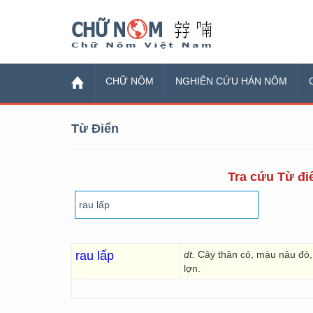
Chữ Nôm
CHỮ NÔM
NGHIÊN CỨU HÁN NÔM
Từ Điển
Tra cứu Từ điể
rau lấp
dt.
Cây thân cỏ, màu nâu đỏ,
lợn.