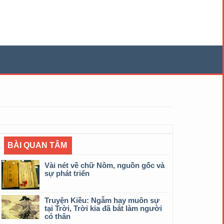
BÀI QUAN TÂM
Vài nét về chữ Nôm, nguồn gốc và
sự phát triển
Truyện Kiều: Ngẫm hay muôn sự
tại Trời, Trời kia đã bắt làm người
có thân