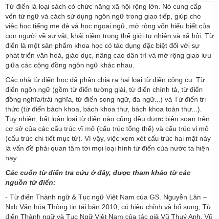
Từ điển là loại sách có chức năng xã hội rộng lớn. Nó cung cấp
vốn từ ngữ và cách sử dụng ngôn ngữ trong giao tiếp, giúp cho
việc học tiếng mẹ đẻ và học ngoại ngữ, mở rộng vốn hiểu biết của
con người về sự vật, khái niệm trong thế giới tự nhiên và xã hội. Từ
điển là một sản phẩm khoa học có tác dụng đặc biệt đối với sự
phát triển văn hoá, giáo dục, nâng cao dân trí và mở rộng giao lưu
giữa các cộng đồng ngôn ngữ khác nhau.
Các nhà từ điển học đã phân chia ra hai loại từ điển công cụ: Từ
điển ngôn ngữ (gồm từ điển tường giải, từ điển chính tả, từ điển
đồng nghĩa/trái nghĩa, từ điển song ngữ, đa ngữ...) và Từ điển tri
thức (từ điển bách khoa, bách khoa thư, bách khoa toàn thư...).
Tuy nhiên, bất luận loại từ điển nào cũng đều được biên soạn trên
cơ sở của các cấu trúc vĩ mô (cấu trúc tổng thể) và cấu trúc vi mô
(cấu trúc chi tiết mục từ). Vì vậy, việc xem xét cấu trúc hai mặt này
là vấn đề phải quan tâm tới mọi loại hình từ điển của nước ta hiện
nay.
Các cuốn từ điển tra cứu ở đây, được tham khảo từ các
nguồn từ điển:
- Từ điển Thành ngữ & Tục ngữ Việt Nam của GS. Nguyễn Lân –
Nxb Văn hóa Thông tin tái bản 2010, có hiệu chỉnh và bổ sung; Từ
điển Thành ngữ và Tục Ngữ Việt Nam của tác giả Vũ Thuý Anh, Vũ