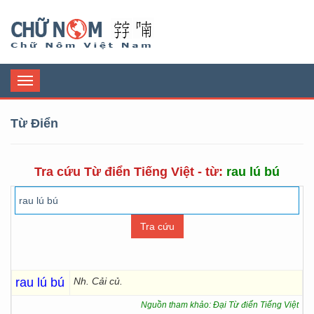
Chữ Nôm
Toggle
navigation
Từ Điển
Tra cứu Từ điển Tiếng Việt - từ:
rau lú bú
rau lú bú
Nh. Cải củ.
Nguồn tham khảo: Đại Từ điển Tiếng Việt