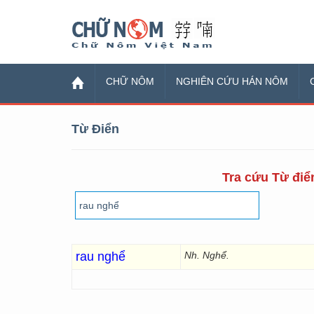
Chữ Nôm
CHỮ NÔM
NGHIÊN CỨU HÁN NÔM
Từ Điển
Tra cứu Từ điển
rau nghể
Nh. Nghể.