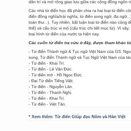
dân trí và mở rộng giao lưu giữa các cộng đồng ngôn 
Các nhà từ điển học đã phân chia ra hai loại từ điển cô
điển đồng nghĩa/trái nghĩa, từ điển song ngữ, đa ngữ...
toàn thư...). Tuy nhiên, bất luận loại từ điển nào cũng
thể) và cấu trúc vi mô (cấu trúc chi tiết mục từ). Vì vậ
loại hình từ điển của nước ta hiện nay.
Các cuốn từ điển tra cứu ở đây, được tham khảo t
- Từ điển Thành ngữ & Tục ngữ Việt Nam của GS. Nguy
sung; Từ điển Thành ngữ và Tục Ngữ Việt Nam của t
- Từ điển - Khai Trí.
- Từ điển - Lê Văn Đức.
- Từ điển mở - Hồ Ngọc Đức.
- Đại Từ điển Tiếng Việt.
- Từ điển - Nguyễn Lân.
- Từ điển - Thanh Nghị.
- Từ điển - Khai Trí.
- Từ điển - Việt Tân.
* Xem thêm:
Từ điển Giúp đọc Nôm và Hán Việt