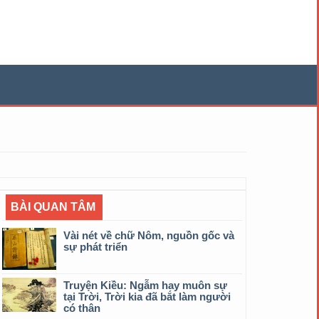
BÀI QUAN TÂM
Vài nét về chữ Nôm, nguồn gốc và
sự phát triển
Truyện Kiều: Ngẫm hay muôn sự
tại Trời, Trời kia đã bắt làm người
có thân