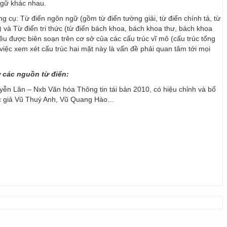
ngữ khác nhau.
ng cụ: Từ điển ngôn ngữ (gồm từ điển tường giải, từ điển chính tả, từ
) và Từ điển tri thức (từ điển bách khoa, bách khoa thư, bách khoa
 đều được biên soạn trên cơ sở của các cấu trúc vĩ mô (cấu trúc tổng
y, việc xem xét cấu trúc hai mặt này là vấn đề phải quan tâm tới mọi
ừ các nguồn từ điển:
ễn Lân – Nxb Văn hóa Thông tin tái bản 2010, có hiệu chỉnh và bổ
ác giả Vũ Thuý Anh, Vũ Quang Hào…