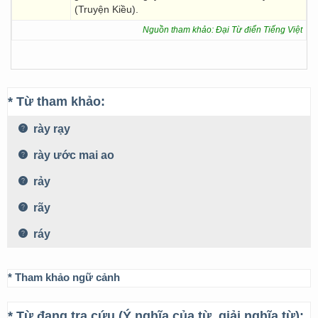
(Truyện Kiều).
Nguồn tham khảo: Đại Từ điển Tiếng Việt
* Từ tham khảo:
rày rạy
rày ước mai ao
rảy
rãy
ráy
* Tham khảo ngữ cảnh
* Từ đang tra cứu (Ý nghĩa của từ, giải nghĩa từ):