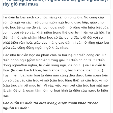
rày gió mai mưa
Từ điển là loại sách có chức năng xã hội rộng lớn. Nó cung cấp
vốn từ ngữ và cách sử dụng ngôn ngữ trong giao tiếp, giúp cho
việc học tiếng mẹ đẻ và học ngoại ngữ, mở rộng vốn hiểu biết của
con người về sự vật, khái niệm trong thế giới tự nhiên và xã hội. Từ
điển là một sản phẩm khoa học có tác dụng đặc biệt đối với sự
phát triển văn hoá, giáo dục, nâng cao dân trí và mở rộng giao lưu
giữa các cộng đồng ngôn ngữ khác nhau.
Các nhà từ điển học đã phân chia ra hai loại từ điển công cụ: Từ
điển ngôn ngữ (gồm từ điển tường giải, từ điển chính tả, từ điển
đồng nghĩa/trái nghĩa, từ điển song ngữ, đa ngữ...) và Từ điển tri
thức (từ điển bách khoa, bách khoa thư, bách khoa toàn thư...).
Tuy nhiên, bất luận loại từ điển nào cũng đều được biên soạn trên
cơ sở của các cấu trúc vĩ mô (cấu trúc tổng thể) và cấu trúc vi mô
(cấu trúc chi tiết mục từ). Vì vậy, việc xem xét cấu trúc hai mặt này
là vấn đề phải quan tâm tới mọi loại hình từ điển của nước ta hiện
nay.
Các cuốn từ điển tra cứu ở đây, được tham khảo từ các
nguồn từ điển: