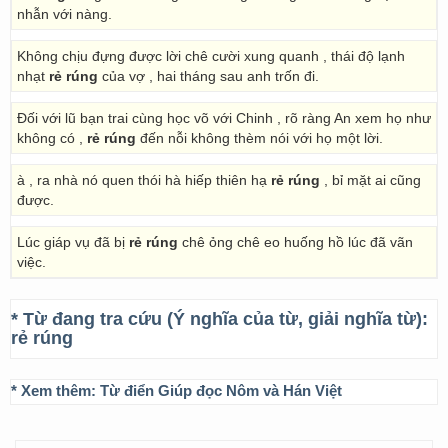
nhẫn với nàng.
Không chịu đựng được lời chê cười xung quanh , thái độ lạnh
nhạt
rẻ rúng
của vợ , hai tháng sau anh trốn đi.
Đối với lũ bạn trai cùng học võ với Chinh , rõ ràng An xem họ như
không có ,
rẻ rúng
đến nỗi không thèm nói với họ một lời.
à , ra nhà nó quen thói hà hiếp thiên hạ
rẻ rúng
, bỉ mặt ai cũng
được.
Lúc giáp vụ đã bị
rẻ rúng
chê ỏng chê eo huống hồ lúc đã vãn
việc.
* Từ đang tra cứu (Ý nghĩa của từ, giải nghĩa từ):
rẻ rúng
* Xem thêm:
Từ điển Giúp đọc Nôm và Hán Việt