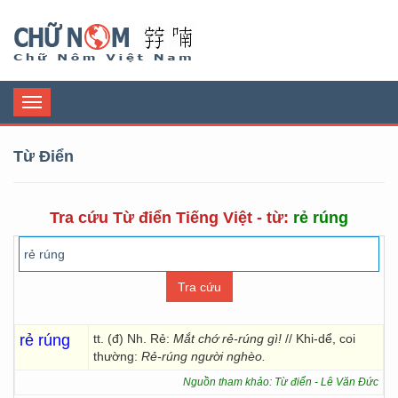
Chữ Nôm
Toggle
navigation
Từ Điển
Tra cứu Từ điển Tiếng Việt - từ:
rẻ rúng
rẻ rúng
tt. (đ) Nh. Rẻ:
Mắt chớ rẻ-rúng gì!
// Khi-dể, coi
thường:
Rẻ-rúng người nghèo.
Nguồn tham khảo: Từ điển - Lê Văn Đức