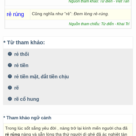
Nguồn tham khảo: Từ điển - Việt Tân
rẻ rúng
Cũng nghĩa như “rẻ”:
Đem lòng rẻ-rúng.
Nguồn tham chiếu: Từ điển - Khai Trí
* Từ tham khảo:
rẻ thối
rẻ tiền
rẻ tiền mặt, đắt tiền chịu
rẽ
rẽ cổ hung
* Tham khảo ngữ cảnh
Trong lúc sốt sắng yêu đời , nàng trở lại kính mến người cha đã
rẻ rúng
nàng và sẵn lòng tha thứ người dì ghẻ đã ác nghiệt tàn