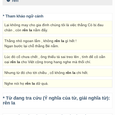
rền
* Tham khảo ngữ cảnh
Lại không may cho gia đình chúng tôi là việc thằng Cò bị đau
chân , còn
rên la
nằm đấy.
Thằng nhỏ ngoan lắm , không
rên la
gì hết !
Ngạn bước lại chỗ thằng Bé nằm.
Lúc đó cổ chưa chết , ông thiếu tá sai treo lên , tính để cô oằn
oại
rên la
cho Việt cộng trong hang nghe mà thối chí.
Nhưng từ đó cho tới chiều , cổ không
rên la
chi hết.
Nghe nói họ
rên la
dữ quá.
* Từ đang tra cứu (Ý nghĩa của từ, giải nghĩa từ):
rên la