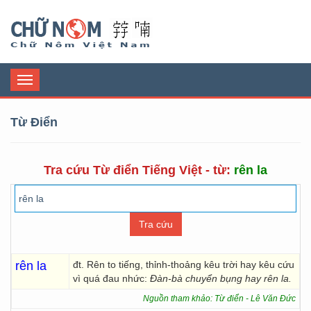
Chữ Nôm
Toggle
navigation
Từ Điển
Tra cứu Từ điển Tiếng Việt - từ:
rên la
rên la
đt. Rên to tiếng, thỉnh-thoảng kêu trời hay kêu cứu
vì quá đau nhức:
Đàn-bà chuyển bụng hay rên la.
Nguồn tham khảo: Từ điển - Lê Văn Đức