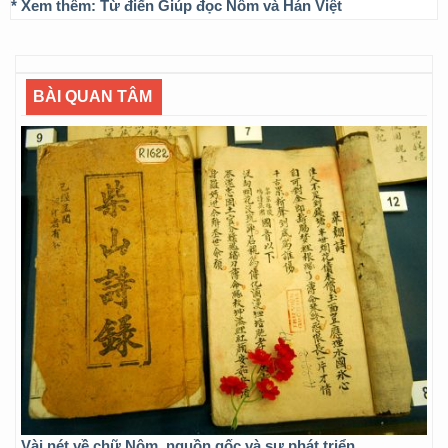
* Xem thêm:
Từ điển Giúp đọc Nôm và Hán Việt
BÀI QUAN TÂM
Vài nét về chữ Nôm, nguồn gốc và sự phát triển