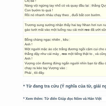
Chị bé !
Nàng vội ngừng tay nhổ cỏ và quay đầu lại : thằng Q
Con bướm to quá !
Rồi nó nhanh nhảu chạy theo , đuổi bắt con bướm.
Trương sung sướng nhận thấy hai tay Nhan hơi run ru
gáo tưới mãi vào một luống rau cải mới
reo
đã ướt sũ
Bỗng chàng ngạc nhiên , kêu :
Anh !
Một người mặc áo cộc trắng đương ngồi cặm cụi cho đ
thẳng dậy như cái máy ,
reo
một tiếng thật to , và cũ
Anh !
Vượng còn đương đứng ngẩn người nhìn bạn từ đầu đế
chạy ra kéo tay Vượng vào :
Phải , tôi đây.
* Từ đang tra cứu (Ý nghĩa của từ, giải n
* Xem thêm:
Từ điển Giúp đọc Nôm và Hán Việt