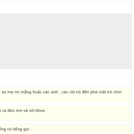
i sợ mẹ nó mắng hoặc các anh , các chị nó đến phá mất trò chơi
y ra đón mợ và vội khoe :
ng có tiếng gọi :