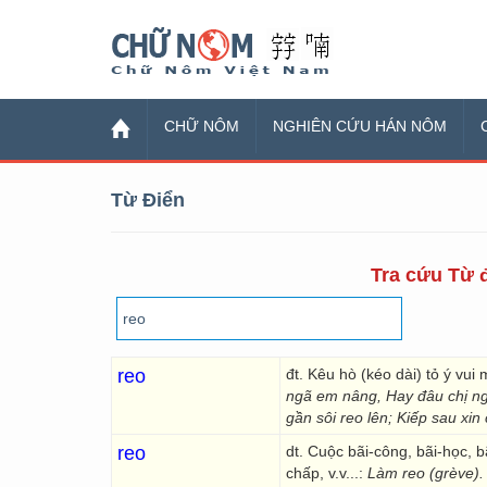
Chữ Nôm
CHỮ NÔM
NGHIÊN CỨU HÁN NÔM
Từ Điển
Tra cứu Từ đ
reo
đt. Kêu hò (kéo dài) tỏ ý vui
ngã em nâng, Hay đâu chị 
gần sôi reo lên; Kiếp sau xi
reo
dt. Cuộc bãi-công, bãi-học, bã
chấp, v.v...:
Làm reo (grève).