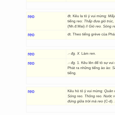
reo
đt. Kêu la tỏ ý vui mừng:
Mấy 
tiếng reo:
Thấp đưa gió trúc,
(Nh.đ.Mai) //
Gió reo. Sóng r
reo
dt. Theo tiếng grève của Pháp
reo
.-
đg. X
. Làm ren.
reo
.-
đg.
1. Kêu lên để tỏ sự vu
Phát ra những tiếng ào ào:
S
tiếng.
reo
Kêu hò tỏ ý vui mừng:
Quân r
Sóng reo. Thông reo. Nước re
đứng giữa trời mà reo
(C-d).