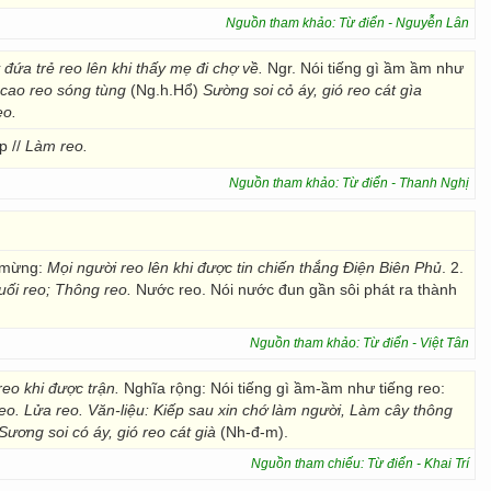
Nguồn tham khảo: Từ điển - Nguyễn Lân
đứa trẻ reo lên khi thấy mẹ đi chợ về.
Ngr. Nói tiếng gì ầm ầm như
 cao reo sóng tùng
(Ng.h.Hổ)
Sường soi cỏ áy, gió reo cát gìa
eo.
 //
Làm reo.
Nguồn tham khảo: Từ điển - Thanh Nghị
i mừng:
Mọi người reo lên khi
được tin chiến thắng Điện Biên Phủ
. 2.
uối reo;
Thông reo.
Nước reo. Nói nước đun gần sôi phát ra thành
Nguồn tham khảo: Từ điển - Việt Tân
eo khi được trận.
Nghĩa rộng: Nói tiếng gì ầm-ầm như tiếng reo:
o. Lửa reo. Văn-liệu: Kiếp sau xin chớ làm người, Làm cây thông
Sương soi có áy, gió reo cát già
(Nh-đ-m).
Nguồn tham chiếu: Từ điển - Khai Trí