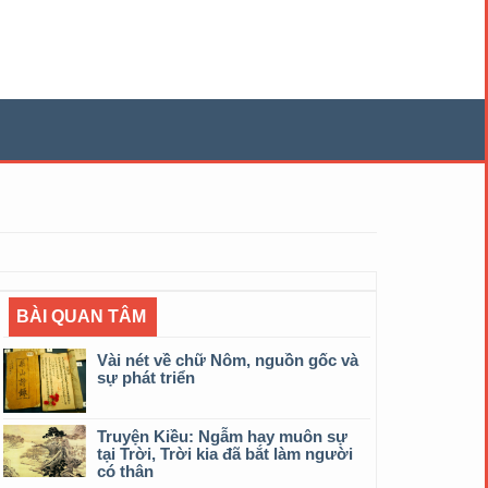
BÀI QUAN TÂM
Vài nét về chữ Nôm, nguồn gốc và
sự phát triển
Truyện Kiều: Ngẫm hay muôn sự
tại Trời, Trời kia đã bắt làm người
có thân