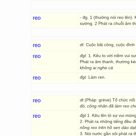
reo
- đg. 1 (thường nói reo lên)
sướng. 2 Phát ra chuỗi âm tha
reo
dt.
Cuộc bãi công, cuộc đình 
reo
đgt.
1. Kêu to với niềm vui 
Phát ra âm thanh, thường kéo
không ai nghe cả.
reo
đgt.
Làm ren.
reo
dt
(Pháp: grève) Tổ chức nổi
đó, công nhân đã làm reo ch
reo
đgt
1. Kêu lên tỏ sự vui mừng
2. Phát ra những tiếng đều đề
nồng reo trên hồ sen dào dạt
3. Nói nước gần sôi phát ra t