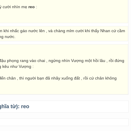
uý cười nhìn mẹ
reo
:
n khi nhấc gáo nước lên , và chàng mỉm cười khi thấy Nhan cứ cầm
ng nước.
ậu phọng rang vào chai , ngửng nhìn Vượng một hồi lâu , rồi đứng
ng kêu như Vượng :
n chân , thì người bạn đã nhãy xuống đất , rồi cứ chân không
ghĩa từ):
reo