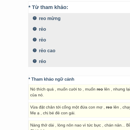
* Từ tham khảo:
reo mừng
rẻo
rẻo
rẻo cao
réo
* Tham khảo ngữ cảnh
Nó thích quá , muốn cười to , muốn
reo
lên , nhưng lạ
của nó.
Vừa đặt chân tới cổng một đứa con mợ ,
reo
lên , chạ
Mẹ ạ , chị bé đẻ con gái.
Nàng thở dài , lòng nôn nao vì tức bực , chán nản... Bỗ