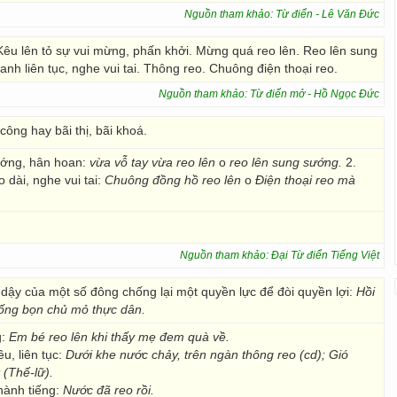
Nguồn tham khảo: Từ điển - Lê Văn Đức
. Kêu lên tỏ sự vui mừng, phấn khởi. Mừng quá reo lên. Reo lên sung
nh liên tục, nghe vui tai. Thông reo. Chuông điện thoại reo.
Nguồn tham khảo: Từ điển mở - Hồ Ngọc Đức
công hay bãi thị, bãi khoá.
sướng, hân hoan:
vừa vỗ tay vừa reo lên
o
reo lên sung sướng.
2.
 dài, nghe vui tai:
Chuông đồng hồ reo lên
o
Điện thoại reo mà
Nguồn tham khảo: Đại Từ điển Tiếng Việt
 dậy của một số đông chống lại một quyền lực để đòi quyền lợi:
Hồi
ống bọn chủ mỏ thực dân.
:
Em bé reo lên khi thấy mẹ đem quà về.
u, liên tục:
Dưới khe nước chảy, trên ngàn thông reo (cd); Gió
 (Thế-lữ).
hành tiếng:
Nước đã reo rồi.