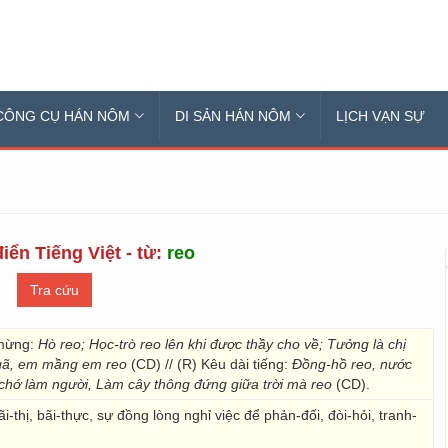
CÔNG CỤ HÁN NÔM
DI SẢN HÁN NÔM
LỊCH VẠN SỰ
iển Tiếng Việt - từ:
reo
 mừng:
Hò reo; Học-trò reo lên khi được thầy cho về; Tưởng là chị
ngã, em mầng em reo
(CD) // (R) Kêu dài tiếng:
Đồng-hồ reo, nước
n chớ làm người, Làm cây thông đứng giữa trời mà reo
(CD).
i-thị, bãi-thực, sự đồng lòng nghỉ việc để phản-đối, đòi-hỏi, tranh-