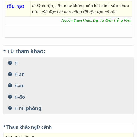
rệu rạo
tt.
Quá rệu, gần như không còn kết dính vào nhau
nữa:
Đồ đạc cái nào cũng đã rệu rạo cả rồi.
Nguồn tham khảo: Đại Từ điển Tiếng Việt
* Từ tham khảo:
ri
ri-an
ri-an
ri-đô
ri-mi-phông
* Tham khảo ngữ cảnh