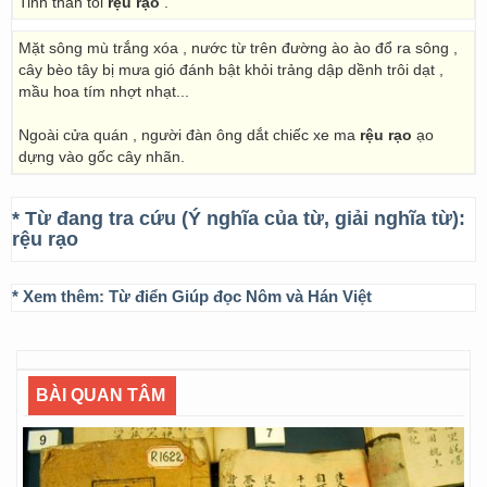
Tinh thần tôi
rệu rạo
.
Mặt sông mù trắng xóa , nước từ trên đường ào ào đổ ra sông ,
cây bèo tây bị mưa gió đánh bật khỏi trảng dập dềnh trôi dạt ,
mầu hoa tím nhợt nhạt...
Ngoài cửa quán , người đàn ông dắt chiếc xe ma
rệu rạo
ạo
dựng vào gốc cây nhãn.
* Từ đang tra cứu (Ý nghĩa của từ, giải nghĩa từ):
rệu rạo
* Xem thêm:
Từ điển Giúp đọc Nôm và Hán Việt
BÀI QUAN TÂM