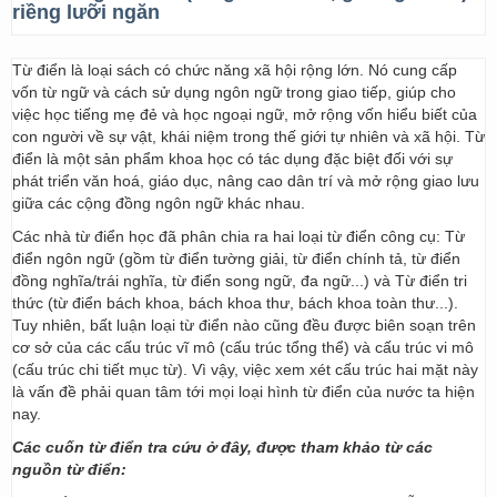
riềng lưỡi ngăn
Từ điển là loại sách có chức năng xã hội rộng lớn. Nó cung cấp
vốn từ ngữ và cách sử dụng ngôn ngữ trong giao tiếp, giúp cho
việc học tiếng mẹ đẻ và học ngoại ngữ, mở rộng vốn hiểu biết của
con người về sự vật, khái niệm trong thế giới tự nhiên và xã hội. Từ
điển là một sản phẩm khoa học có tác dụng đặc biệt đối với sự
phát triển văn hoá, giáo dục, nâng cao dân trí và mở rộng giao lưu
giữa các cộng đồng ngôn ngữ khác nhau.
Các nhà từ điển học đã phân chia ra hai loại từ điển công cụ: Từ
điển ngôn ngữ (gồm từ điển tường giải, từ điển chính tả, từ điển
đồng nghĩa/trái nghĩa, từ điển song ngữ, đa ngữ...) và Từ điển tri
thức (từ điển bách khoa, bách khoa thư, bách khoa toàn thư...).
Tuy nhiên, bất luận loại từ điển nào cũng đều được biên soạn trên
cơ sở của các cấu trúc vĩ mô (cấu trúc tổng thể) và cấu trúc vi mô
(cấu trúc chi tiết mục từ). Vì vậy, việc xem xét cấu trúc hai mặt này
là vấn đề phải quan tâm tới mọi loại hình từ điển của nước ta hiện
nay.
Các cuốn từ điển tra cứu ở đây, được tham khảo từ các
nguồn từ điển: