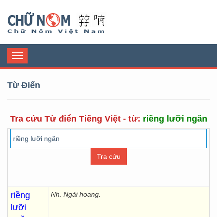
Chữ Nôm
Toggle
navigation
Từ Điển
Tra cứu Từ điển Tiếng Việt - từ:
riềng lưỡi ngăn
riềng
Nh. Ngải hoang.
lưỡi