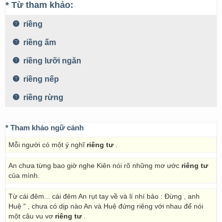
* Từ tham khảo:
riềng
riềng ấm
riềng lưỡi ngăn
riềng nếp
riềng rừng
* Tham khảo ngữ cảnh
Mỗi người có một ý nghĩ
riêng tư
.
An chưa từng bao giờ nghe Kiên nói rõ những mơ ước
riêng tư
của mình.
Từ cái đêm... cái đêm An rụt tay về và lí nhí bảo : Đừng , anh
Huệ " , chưa có dịp nào An và Huệ đứng riêng với nhau để nói
một câu vu vơ
riêng tư
.