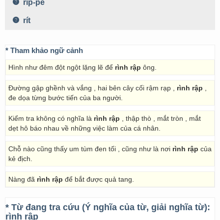
ríp-pê
rít
* Tham khảo ngữ cảnh
Hình như đêm đột ngột lặng lẽ để
rình rập
ông.
Đường gập ghềnh và vắng , hai bên cây cối rậm rạp ,
rình rập
,
đe dọa từng bước tiến của ba người.
Kiểm tra không có nghĩa là
rình rập
, thập thò , mắt tròn , mắt
dẹt hô báo nhau về những việc làm của cá nhân.
Chỗ nào cũng thấy um tùm đen tối , cũng như là nơi
rình rập
của
kẻ địch.
Nàng đã
rình rập
để bắt được quả tang.
* Từ đang tra cứu (Ý nghĩa của từ, giải nghĩa từ):
rình rập