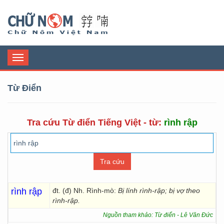
Chữ Nôm
Toggle
navigation
Từ Điển
Tra cứu Từ điển Tiếng Việt - từ:
rình rập
rình rập
đt. (đ) Nh. Rình-mò:
Bị lính rình-rập; bị vợ theo
rình-rập.
Nguồn tham khảo: Từ điển - Lê Văn Đức