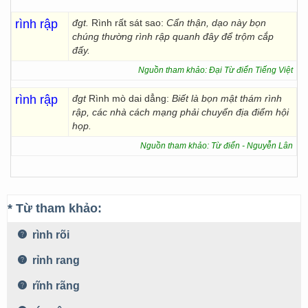
rình rập
đgt.
Rình rất sát sao:
Cẩn thận, dạo này bọn
chúng thường rình rập quanh đây để trộm cắp
đấy.
Nguồn tham khảo: Đại Từ điển Tiếng Việt
rình rập
đgt
Rình mò dai dẳng:
Biết là bọn mật thám rình
rập, các nhà cách mạng phải chuyển địa điểm hội
họp.
Nguồn tham khảo: Từ điển - Nguyễn Lân
* Từ tham khảo:
rình rõi
rỉnh rang
rĩnh rãng