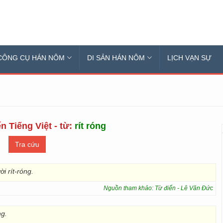
CÔNG CỤ HÁN NÔM
DI SẢN HÁN NÔM
LỊCH VẠN SỰ
n Tiếng Việt - từ:
rít róng
i rít-róng.
Nguồn tham khảo: Từ điển - Lê Văn Đức
ng.