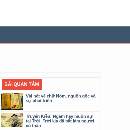
BÀI QUAN TÂM
Vài nét về chữ Nôm, nguồn gốc và
sự phát triển
Truyện Kiều: Ngẫm hay muôn sự
tại Trời, Trời kia đã bắt làm người
có thân