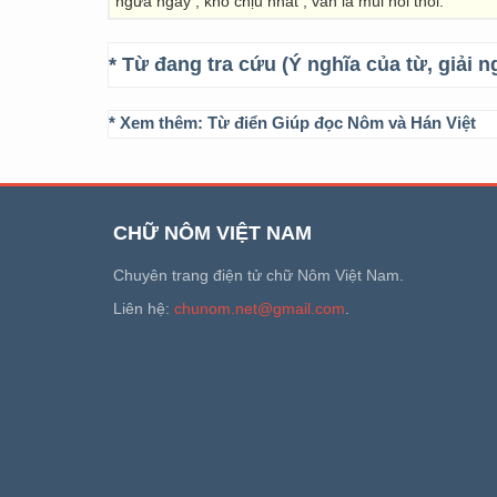
ngứa ngáy , khó chịu nhất , vẫn là mùi hôi thối.
* Từ đang tra cứu (Ý nghĩa của từ, giải n
* Xem thêm:
Từ điển Giúp đọc Nôm và Hán Việt
CHỮ NÔM VIỆT NAM
Chuyên trang điện tử chữ Nôm Việt Nam.
Liên hệ:
chunom.net@gmail.com
.