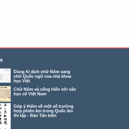
I
Dùng AI dịch chữ Nôm sang
chữ Quốc ngữ của nhà khoa
học Việt
Chữ Nôm và cống hiến với văn
học cổ Việt Nam
Góp ý thêm về một số trường
hợp phiên âm trong Quốc âm
thi tập - Bản Tân biên