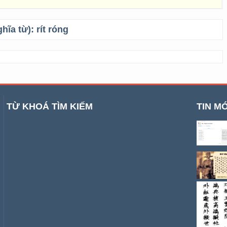
ghĩa từ):
rít róng
TỪ KHOÁ TÌM KIẾM
TIN MỚ