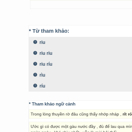
* Từ tham khảo:
riu
riu riu
riu ríu
rìu
ríu
* Tham khảo ngữ cảnh
Trong lòng thuyền rờ đâu cũng thấy nhớp nháp ,
rít r
Ước gì có được một gàu nước đầy , đủ để lau qua mì