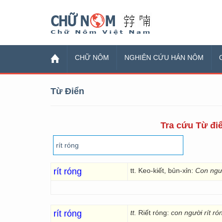
Chữ Nôm
CHỮ NÔM
NGHIÊN CỨU HÁN NÔM
Từ Điển
Tra cứu Từ điể
rít róng
tt. Keo-kiết, bủn-xỉn:
Con ngườ
rít róng
tt.
Riết róng:
con người rít ró