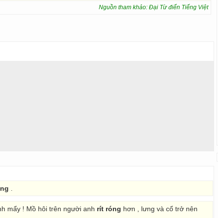
Nguồn tham khảo: Đại Từ điển Tiếng Việt
óng
.
nh mẩy ! Mồ hôi trên người anh
rít róng
hơn , lưng và cổ trở nên