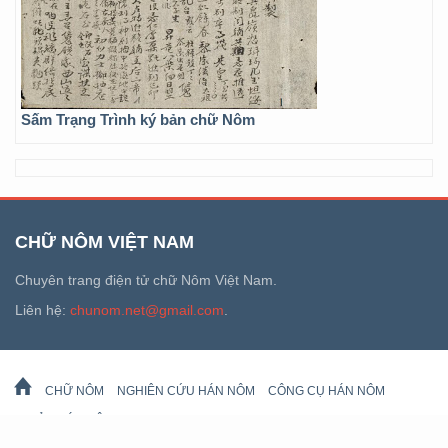
Sấm Trạng Trình ký bản chữ Nôm
CHỮ NÔM VIỆT NAM
Chuyên trang điện tử chữ Nôm Việt Nam.
Liên hệ:
chunom.net@gmail.com
.
CHỮ NÔM
NGHIÊN CỨU HÁN NÔM
CÔNG CỤ HÁN NÔM
DI SẢN HÁN NÔM
LỊCH VẠN SỰ