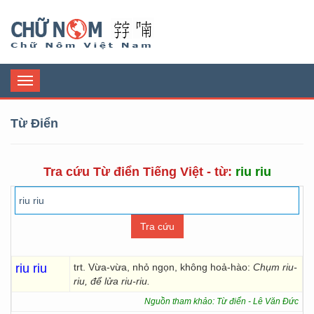
Chữ Nôm
Toggle
navigation
Từ Điển
Tra cứu Từ điển Tiếng Việt - từ:
riu riu
riu riu
trt. Vừa-vừa, nhỏ ngọn, không hoả-hào:
Chụm riu-
riu, để lửa riu-riu.
Nguồn tham khảo: Từ điển - Lê Văn Đức