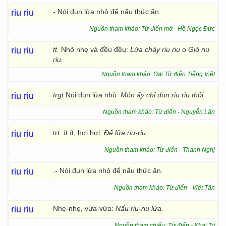
riu riu
- Nói đun lửa nhỏ để nấu thức ăn.
Nguồn tham khảo: Từ điển mở - Hồ Ngọc Đức
riu riu
tt.
Nhỏ nhẹ và đều đều:
Lửa cháy riu riu
o
Gió riu
riu.
Nguồn tham khảo: Đại Từ điển Tiếng Việt
riu riu
trgt
Nói đun lửa nhỏ:
Món ấy chỉ đun riu riu thôi.
Nguồn tham khảo: Từ điển - Nguyễn Lân
riu riu
trt. ít ít, hơi hơi:
Để lửa riu-riu.
Nguồn tham khảo: Từ điển - Thanh Nghị
riu riu
.- Nói đun lửa nhỏ để nấu thức ăn.
Nguồn tham khảo: Từ điển - Việt Tân
riu riu
Nhẹ-nhẹ, vừa-vừa:
Nấu riu-riu lửa.
Nguồn tham chiếu: Từ điển - Khai Trí