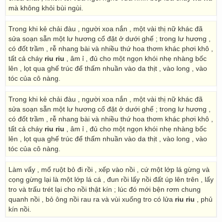
mà không khỏi bùi ngùi.
Trong khi kẻ chải đàu , người xoa nắn , một vài thị nữ khác đã
sửa soạn sẵn một lư hương cổ đặt ở dưới ghế ; trong lư hương ,
có đốt trầm , rễ nhang bài và nhiều thứ hoa thơm khác phơi khô ,
tất cả cháy
riu riu
, âm ỉ , đủ cho một ngọn khói nhẹ nhàng bốc
lên , lọt qua ghế trúc để thấm nhuần vào da thịt , vào long , vào
tóc của cô nàng.
Trong khi kẻ chải đàu , người xoa nắn , một vài thị nữ khác đã
sửa soạn sẵn một lư hương cổ đặt ở dưới ghế ; trong lư hương ,
có đốt trầm , rễ nhang bài và nhiều thứ hoa thơm khác phơi khô ,
tất cả cháy
riu riu
, âm ỉ , đủ cho một ngọn khói nhẹ nhàng bốc
lên , lọt qua ghế trúc để thấm nhuần vào da thịt , vào long , vào
tóc của cô nàng.
Làm vẩy , mổ ruột bỏ đi rồi , xếp vào nồi , cứ một lớp lá gừng và
cọng gừng lại là một lớp lá cá , đun rồi lấy nồi đất úp lên trên , lấy
tro và trấu trét lại cho nồi thật kín ; lúc đó mới bện rơm chung
quanh nồi , bỏ ông nồi rau ra và vùi xuống tro có lửa
riu riu
, phủ
kín nồi.