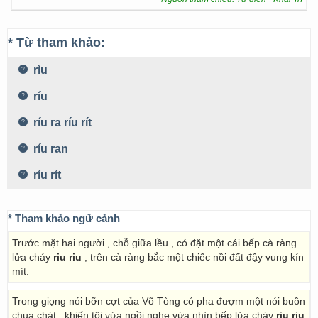
* Từ tham khảo:
rìu
ríu
ríu ra ríu rít
ríu ran
ríu rít
* Tham khảo ngữ cảnh
Trước mặt hai người , chỗ giữa lều , có đặt một cái bếp cà ràng
lửa cháy
riu riu
, trên cà ràng bắc một chiếc nồi đất đậy vung kín
mít.
Trong giọng nói bỡn cợt của Võ Tòng có pha đượm một nói buồn
chua chát , khiến tôi vừa ngồi nghe vừa nhìn bếp lửa cháy
riu riu