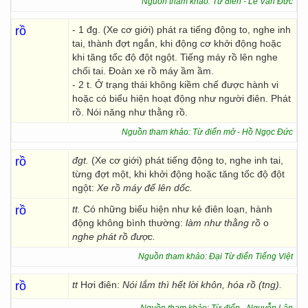
Nguồn tham khảo: Từ điển - Lê Văn Đức
rồ
- 1 đg. (Xe cơ giới) phát ra tiếng động to, nghe inh
tai, thành đợt ngắn, khi động cơ khởi động hoặc
khi tăng tốc độ đột ngột. Tiếng máy rồ lên nghe
chối tai. Đoàn xe rồ máy ầm ầm.
- 2 t. Ở trạng thái không kiềm chế được hành vi
hoặc có biểu hiện hoạt động như người điên. Phát
rồ. Nói năng như thằng rồ.
Nguồn tham khảo: Từ điển mở - Hồ Ngọc Đức
rồ
đgt.
(Xe cơ giới) phát tiếng động to, nghe inh tai,
từng đợt một, khi khởi động hoặc tăng tốc độ đột
ngột:
Xe rồ máy để lên dốc.
rồ
tt.
Có những biểu hiện như kẻ điên loạn, hành
động không bình thường:
làm như thằng rồ
o
nghe phát rồ được.
Nguồn tham khảo: Đại Từ điển Tiếng Việt
rồ
tt
Hơi điên:
Nói lắm thì hết lời khôn, hóa rồ (tng).