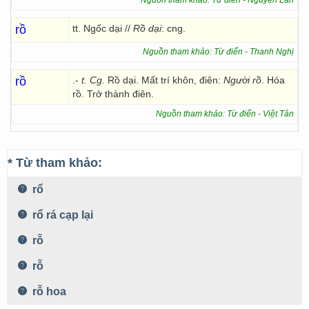
Nguồn tham khảo: Từ điển - Nguyễn Lân
rồ
tt. Ngốc dại //
Rồ dại
: cng.
Nguồn tham khảo: Từ điển - Thanh Nghị
rồ
.-
t.
Cg.
Rồ dại. Mất trí khôn, điên:
Người rồ
. Hóa
rồ. Trở thành điên.
Nguồn tham khảo: Từ điển - Việt Tân
* Từ tham khảo:
rổ
rổ rá cạp lại
rỗ
rỗ
rỗ hoa