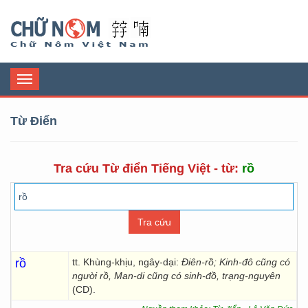
Chữ Nôm
Toggle
navigation
Từ Điển
Tra cứu Từ điển Tiếng Việt - từ:
rồ
rồ
tt. Khùng-khịu, ngây-dại:
Điên-rồ; Kinh-đô cũng có
người rồ, Man-di cũng có sinh-đồ, trạng-nguyên
(CD).