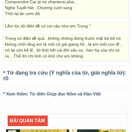
Comprendre Car je ne chanterai plus...
Nghe Tuyết hát , Chương cười vang :
Thôi lại ăn cơm đã.
Lắm lúc tôi điên
rồ
cứ coi cậu như em Trọng ".
Trọng nó điên
rồ
quá , không những đứng trước mặt bà bố nó
không chối rằng em là một cô gái giang hồ , là em một con đĩ ,
nó lại còn kể lể , lôi thôi hết cái đời xấu xa , hèn hạ của chị nó
ra... Thế thì chị tính có khổ cho em không.
* Từ đang tra cứu (Ý nghĩa của từ, giải nghĩa từ):
rồ
* Xem thêm:
Từ điển Giúp đọc Nôm và Hán Việt
BÀI QUAN TÂM