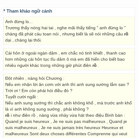
* Tham khảo ngữ cảnh
Anh đừng lo...
Trương thấy nóng hai tai , nghe mãi thấy tiếng " anh đừng lo "
chàng đã phát cáu toan nói , nhưng biết là sẽ nói những câu
rồ
dại , chàng lại thôi.
Cái hôn ở ngoài ngàn dậm , em chắc nó tinh khiết , thanh cao
hơn những cái hôn tục tĩu dâm ô mà em đã hiến cho biết bao
nhiêu người khác trong những giờ phút điên
rồ
.
Đột nhiên , nàng hỏi Chương :
Nếu em nhận lời ăn cơm với anh thì anh sung sướng lắm sao ?
Trời ơi ! Em còn phải hỏi điều đó ?
Tuyết cười ngất :
Nếu anh sung sướng thì chắc anh không khổ , mà trước anh khổ
là vì anh không sung sướng , phải không ?
rồ
i như điên rồ , nàng vừa nhảy vừa hát theo điệu Bình bán :
Quand je suis heureux , Je ne suis pas malheureux , Quand je
suis malheureux , Je ne suis jamais très heureux Heureux et
malheureux Sont deux choses différentes Comprenne qui veut